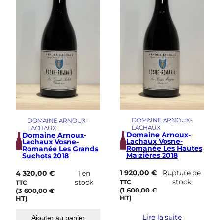
DOMAINE ARNOUX-
DOMAINE ARNOUX-
LACHAUX
LACHAUX
Domaine Arnoux-
Domaine Arnoux-
Lachaux Vosne-
Lachaux Vosne-
Romanée Les Hautes
Romanée Les Grands
Maizières 2018
Suchots 2018
1 920,00
€
Rupture de
4 320,00
€
1 en
stock
stock
TTC
TTC
(
1 600,00
€
(
3 600,00
€
HT)
HT)
Lire la suite
Ajouter au panier