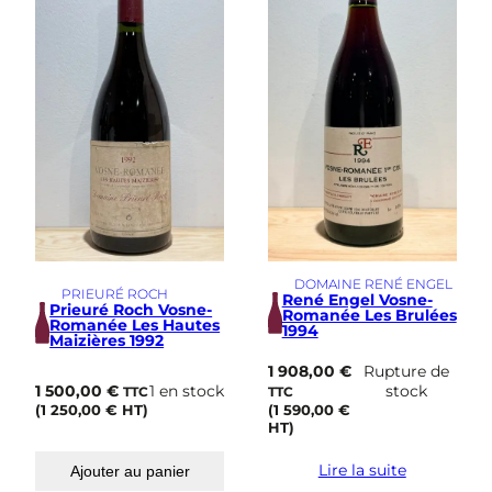
DOMAINE RENÉ ENGEL
PRIEURÉ ROCH
René Engel Vosne-
Prieuré Roch Vosne-
Romanée Les Brulées
Romanée Les Hautes
1994
Maizières 1992
1 908,00
€
Rupture de
1 500,00
€
1 en stock
stock
TTC
TTC
(
1 250,00
€
HT)
(
1 590,00
€
HT)
Lire la suite
Ajouter au panier