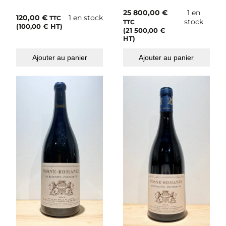
25 800,00
€
1 en
120,00
€
1 en stock
TTC
stock
TTC
(
100,00
€
HT)
(
21 500,00
€
HT)
Ajouter au panier
Ajouter au panier