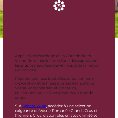
Achat Vosne-Romanée Grands
Crus Bourgogne
Bouteilles de vins
rares et d’exception
Appellation mythique de la Côte de Nuits,
Vosne-Romanée incarne l’une des expressions
les plus recherchées du vin rouge de la région
Bourgogne.
Réputée pour ses bouteilles rares, son terroir
d’exception et la finesse de ses Grands Crus,
Vosne-Romanée séduit amateurs,
collectionneurs et investisseurs du monde
entier.
Sur
Sphere Wine
, accédez à une sélection
exigeante de Vosne-Romanée Grands Crus et
Premiers Crus, disponibles en stock limité et