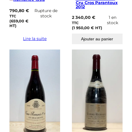
Cru Cros Parantoux
2012
790,80
€
Rupture de
stock
TTC
2 340,00
€
1 en
(
659,00
€
stock
TTC
HT)
(
1 950,00
€
HT)
Lire la suite
Ajouter au panier