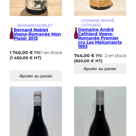
DOMAINE ANDRÉ
CATHIARD
BERNARD NOBLET
Domaine André
Bernard Noblet
Cathiard Vosne-
Vosne-Romanée Mon
Romanée Premier
Plaisir 2013
cru Les Malconsorts
1993
1 740,00
€
1 en stock
TTC
744,00
€
2 en stock
TTC
(
1 450,00
€
HT)
(
620,00
€
HT)
Ajouter au panier
Ajouter au panier