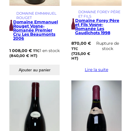
DOMAINE FOREY PÈRE
DOMAINE EMMANUEL
ET FILS
ROUGET
Domaine Forey Père
Domaine Emmanuel
et Fils Vosne-
Rouget Vosne-
Romanée Les
Romanée Premier
Gaudichots 1998
Cru Les Beaumonts
2006
870,00
€
Rupture de
stock
TTC
1 008,00
€
1 en stock
TTC
(
725,00
€
(
840,00
€
HT)
HT)
Lire la suite
Ajouter au panier