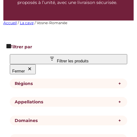
proposés à l’unité, avec une livraison sécurisée.
Accueil
/
La cave
/ Vosne-Romanée
Filtrer par
Filtrer les produits
Fermer
Régions
+
R
Bourgogne
Appellations
+
é
g
i
A
Vosne-Romanée
o
Domaines
+
p
n
p
e
D
Domaine du Comte Liger-Belair
Domaine Arnoux-Lachaux