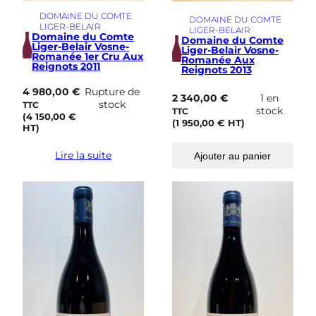
DOMAINE DU COMTE
DOMAINE DU COMTE
LIGER-BELAIR
LIGER-BELAIR
Domaine du Comte
Domaine du Comte
Liger-Belair Vosne-
Liger-Belair Vosne-
Romanée 1er Cru Aux
Romanée Aux
Reignots 2011
Reignots 2013
4 980,00
€
Rupture de
2 340,00
€
1 en
stock
TTC
stock
TTC
(
4 150,00
€
(
1 950,00
€
HT)
HT)
Lire la suite
Ajouter au panier