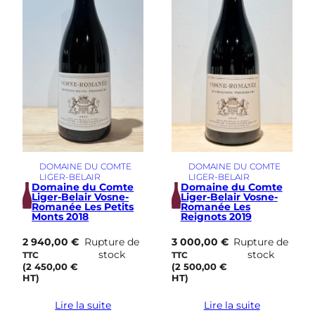
DOMAINE DU COMTE
DOMAINE DU COMTE
LIGER-BELAIR
LIGER-BELAIR
Domaine du Comte
Domaine du Comte
Liger-Belair Vosne-
Liger-Belair Vosne-
Romanée Les Petits
Romanée Les
Monts 2018
Reignots 2019
2 940,00
€
Rupture de
3 000,00
€
Rupture de
stock
stock
TTC
TTC
(
2 450,00
€
(
2 500,00
€
HT)
HT)
Lire la suite
Lire la suite