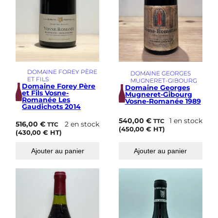
DOMAINE FOREY PÈRE
DOMAINE GEORGES
ET FILS
MUGNERET-GIBOURG
Domaine Forey Père
Domaine Georges
et Fils Vosne-
Mugneret-Gibourg
Romanée Les
Vosne-Romanée 1989
Gaudichots 2014
540,00
€
1 en stock
TTC
516,00
€
2 en stock
TTC
(
450,00
€
HT)
(
430,00
€
HT)
Ajouter au panier
Ajouter au panier