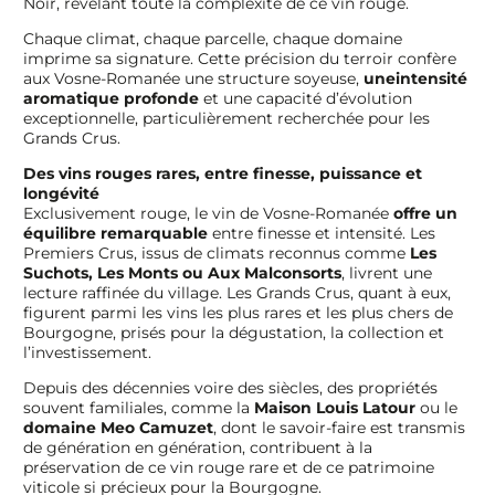
Noir, révélant toute la complexité de ce vin rouge.
Chaque climat, chaque parcelle, chaque domaine
imprime sa signature. Cette précision du terroir confère
aux Vosne-Romanée une structure soyeuse,
une
intensité
aromatique profonde
et une capacité d’évolution
exceptionnelle, particulièrement recherchée pour les
Grands Crus.
Des vins rouges rares, entre finesse, puissance et
longévité
Exclusivement rouge, le vin de Vosne-Romanée
offre un
équilibre remarquable
entre finesse et intensité. Les
Premiers Crus, issus de climats reconnus comme
Les
Suchots, Les Monts ou Aux Malconsorts
, livrent une
lecture raffinée du village. Les Grands Crus, quant à eux,
figurent parmi les vins les plus rares et les plus chers de
Bourgogne, prisés pour la dégustation, la collection et
l’investissement.
Depuis des décennies voire des siècles, des propriétés
souvent familiales, comme la
Maison Louis Latour
ou le
domaine Meo Camuzet
, dont le savoir-faire est transmis
de génération en génération, contribuent à la
préservation de ce vin rouge rare et de ce patrimoine
viticole si précieux pour la Bourgogne.