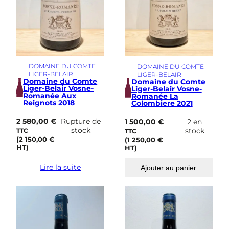
DOMAINE DU COMTE
DOMAINE DU COMTE
LIGER-BELAIR
LIGER-BELAIR
Domaine du Comte
Domaine du Comte
Liger-Belair Vosne-
Liger-Belair Vosne-
Romanée Aux
Romanée La
Reignots 2018
Colombiere 2021
2 580,00
€
Rupture de
1 500,00
€
2 en
stock
stock
TTC
TTC
(
2 150,00
€
(
1 250,00
€
HT)
HT)
Lire la suite
Ajouter au panier