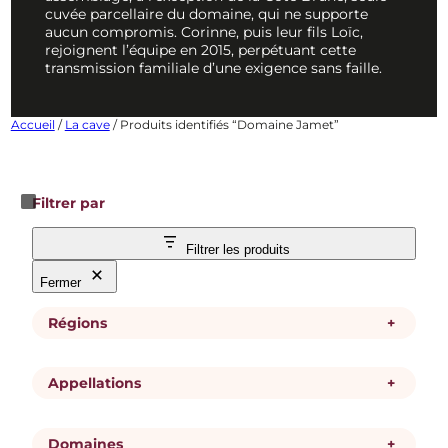
cuvée parcellaire du domaine, qui ne supporte
aucun compromis. Corinne, puis leur fils Loïc,
rejoignent l’équipe en 2015, perpétuant cette
transmission familiale d’une exigence sans faille.
Accueil
/
La cave
/ Produits identifiés “Domaine Jamet”
Filtrer par
Filtrer les produits
Fermer
Régions
+
Appellations
+
R
Vallée du Rhône
é
g
i
Domaines
+
A