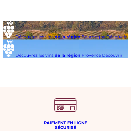
Découvrez les vins
de la région
Bourgogne
Découvrir
Découvrez les vins
de la région
Provence
Découvrir
PAIEMENT EN LIGNE
SÉCURISÉ