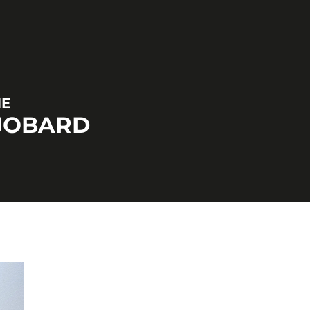
NE
JOBARD