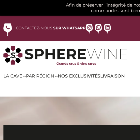
Afin de préserver l’intégrité de n
commandes sont bien 
Aller
au
Instagram
WhatsApp
LinkedIn
CONTACTEZ-NOUS
SUR WHATSAPP
contenu
LA CAVE
PAR RÉGION
NOS EXCLUSIVITÉS
LIVRAISON