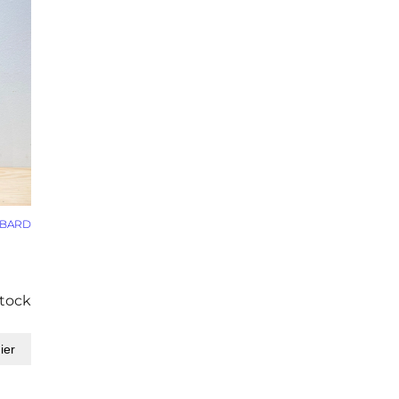
OBARD
stock
ier