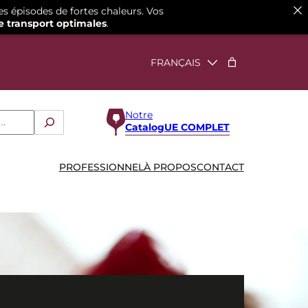
es épisodes de fortes chaleurs. Vos
e transport optimales
.
Notre
CatalogUE COMPLET
PROFESSIONNEL
À PROPOS
CONTACT