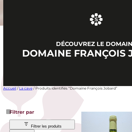
DÉCOUVREZ LE DOMAI
DOMAINE FRANÇOIS 
Accueil
/
La cave
/ Produits identifiés “Domaine François Jobard”
Filtrer par
Filtrer les produits