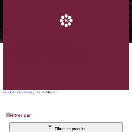
HAUT-MEDOC
Bouteilles de vins
rares et d’exception
Accueil
/
La cave
/ Haut-Medoc
Filtrer par
Filtrer les produits