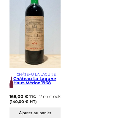
i
m
e
CHÂTEAU LA LAGUNE
Château La Lagune
Haut-Médoc 1968
168,00
€
2 en stock
TTC
(
140,00
€
HT)
Ajouter au panier