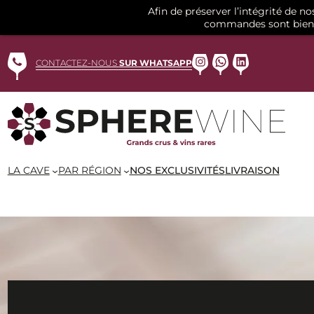
Afin de préserver l’intégrité de n
commandes sont bien 
Aller
au
Instagram
WhatsApp
LinkedIn
CONTACTEZ-NOUS
SUR WHATSAPP
contenu
LA CAVE
PAR RÉGION
NOS EXCLUSIVITÉS
LIVRAISON