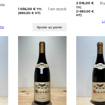
2 016,00
€
Ru
 de
TTC
1 056,00
€
1 en stock
TTC
(
1 680,00
€
(
880,00
€
HT)
HT)
Li
ite
Ajouter au panier