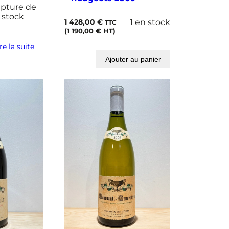
pture de
stock
1 428,00
€
1 en stock
TTC
(
1 190,00
€
HT)
re la suite
Ajouter au panier