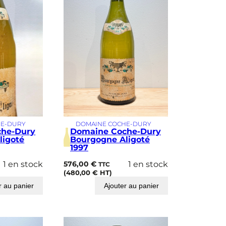
HE-DURY
DOMAINE COCHE-DURY
che-Dury
Domaine Coche-Dury
ligoté
Bourgogne Aligoté
1997
1 en stock
576,00
€
1 en stock
TTC
(
480,00
€
HT)
r au panier
Ajouter au panier