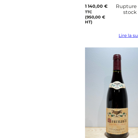
1 140,00
€
Rupture
stock
TTC
(
950,00
€
HT)
Lire la su