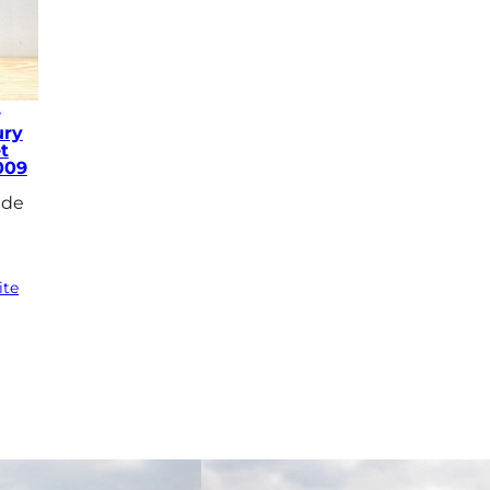
Y
ury
t
009
 de
ite