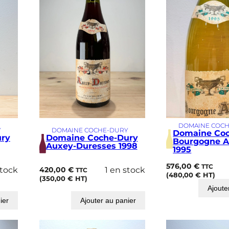
DOMAINE COC
Y
DOMAINE COCHE-DURY
Domaine Co
ry
Domaine Coche-Dury
Bourgogne A
Auxey-Duresses 1998
1995
576,00
€
TTC
stock
420,00
€
1 en stock
TTC
(
480,00
€
HT)
(
350,00
€
HT)
Ajoute
ier
Ajouter au panier