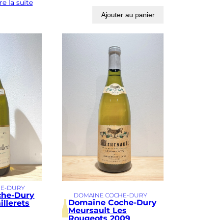
re la suite
Ajouter au panier
HE-DURY
che-Dury
DOMAINE COCHE-DURY
Domaine Coche-Dury
illerets
Meursault Les
Rougeots 2009