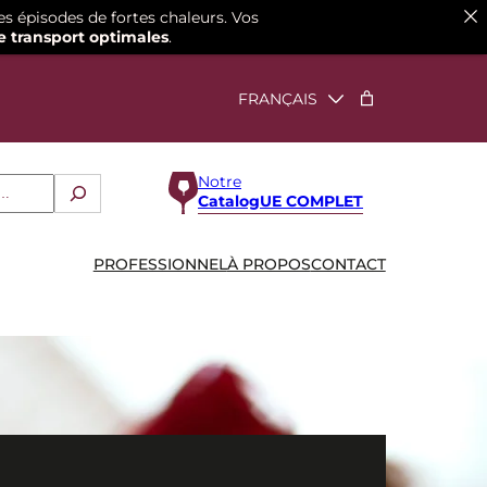
es épisodes de fortes chaleurs. Vos
e transport optimales
.
Notre
CatalogUE COMPLET
PROFESSIONNEL
À PROPOS
CONTACT