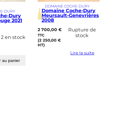
DOMAINE COCHE-DURY
Domaine Coche-Dury
HE-DURY
Meursault-Genevrières
che-Dury
2008
ouge 2021
2 700,00
€
Rupture de
stock
TTC
2 en stock
(
2 250,00
€
HT)
Lire la suite
r au panier