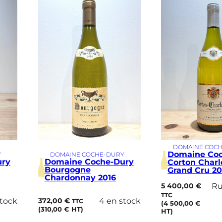
DOMAINE COC
Domaine Co
Y
DOMAINE COCHE-DURY
ury
Domaine Coche-Dury
Corton Char
Bourgogne
Grand Cru 2
Chardonnay 2016
5 400,00
€
Ru
TTC
stock
372,00
€
4 en stock
TTC
(
4 500,00
€
(
310,00
€
HT)
HT)