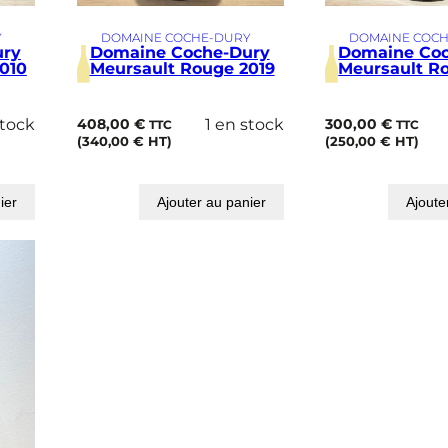
Y
DOMAINE COCHE-DURY
DOMAINE COC
ury
Domaine Coche-Dury
Domaine Co
010
Meursault Rouge 2019
Meursault R
stock
408,00
€
1 en stock
300,00
€
TTC
TTC
(
340,00
€
HT)
(
250,00
€
HT)
ier
Ajouter au panier
Ajoute