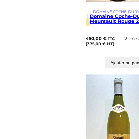
DOMAINE COCHE-DUR
Domaine Coche-D
Meursault Rouge 2
450,00
€
2 en 
TTC
(
375,00
€
HT)
Ajouter au pan