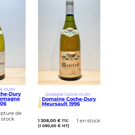
HE-DURY
che-Dury
DOMAINE COCHE-DURY
lemagne
Domaine Coche-Dury
006
Meursault 1996
pture de
stock
1 308,00
€
1 en stock
TTC
(
1 090,00
€
HT)