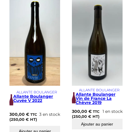
s
i
m
e
ALLANTE BOULANGER
ALLANTE BOULANGER
Allante Boulanger
Allante Boulanger
Vin de France La
Cuvée V 2022
Chèvre 2019
300,00
€
1 en stock
TTC
300,00
€
3 en stock
TTC
(
250,00
€
HT)
(
250,00
€
HT)
Ajouter au panier
Ajouter au panier