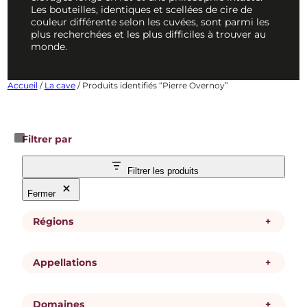
Les bouteilles, identiques et scellées de cire de
couleur différente selon les cuvées, sont parmi les
plus recherchées et les plus difficiles à trouver au
monde.
Accueil
/
La cave
/ Produits identifiés “Pierre Overnoy”
Filtrer par
Filtrer les produits
Fermer
Régions
+
Appellations
+
R
Jura
é
g
i
Domaines
+
A