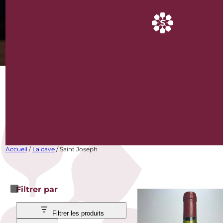
SAINT JOSEPH
Bouteilles de vins
rares et d’exception
Accueil
/
La cave
/ Saint Joseph
Filtrer par
Filtrer les produits