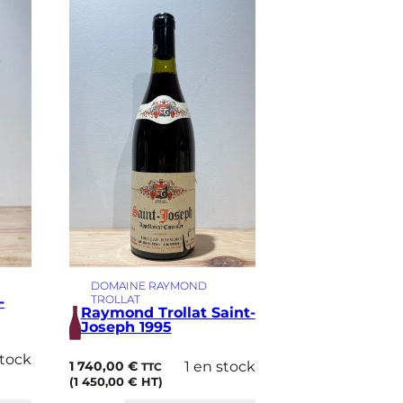
DOMAINE RAYMOND
TROLLAT
-
Raymond Trollat Saint-
Joseph 1995
stock
1 740,00
€
1 en stock
TTC
(
1 450,00
€
HT)