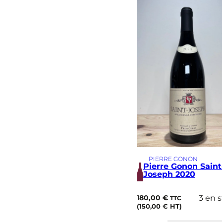
é
s
i
m
e
PIERRE GONON
Pierre Gonon Saint
Joseph 2020
180,00
€
3 en 
TTC
(
150,00
€
HT)