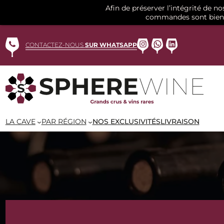
Afin de préserver l’intégrité de n
commandes sont bien 
Aller
au
Instagram
WhatsApp
LinkedIn
CONTACTEZ-NOUS
SUR WHATSAPP
contenu
LA CAVE
PAR RÉGION
NOS EXCLUSIVITÉS
LIVRAISON