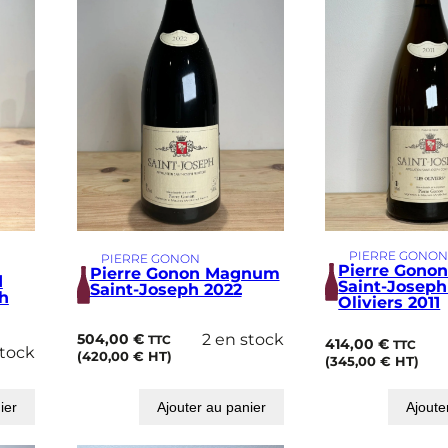
PIERRE GONO
PIERRE GONON
Pierre Gon
Pierre Gonon Magnum
d
Saint-Joseph
Saint-Joseph 2022
ph
Oliviers 2011
504,00
€
2 en stock
TTC
414,00
€
TTC
stock
(
420,00
€
HT)
(
345,00
€
HT)
ier
Ajouter au panier
Ajoute