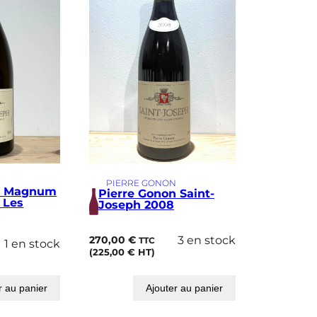
N
PIERRE GONON
on Magnum
Pierre Gonon Saint-
 Les
Joseph 2008
270,00
€
3 en stock
TTC
1 en stock
(
225,00
€
HT)
r au panier
Ajouter au panier