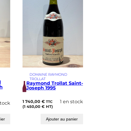
DOMAINE RAYMOND
TROLLAT
d
Raymond Trollat Saint-
ph
Joseph 1995
1 740,00
€
1 en stock
TTC
stock
(
1 450,00
€
HT)
ier
Ajouter au panier