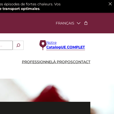
es épisodes de fortes chaleurs. Vos
e transport optimales
.
Notre
CatalogUE COMPLET
PROFESSIONNEL
À PROPOS
CONTACT