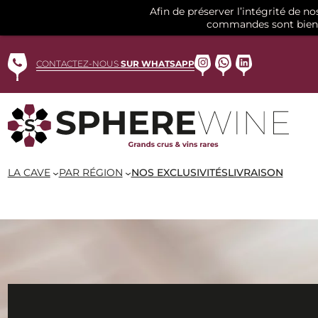
Afin de préserver l’intégrité de n
commandes sont bien 
Aller
au
Instagram
WhatsApp
LinkedIn
CONTACTEZ-NOUS
SUR WHATSAPP
contenu
LA CAVE
PAR RÉGION
NOS EXCLUSIVITÉS
LIVRAISON