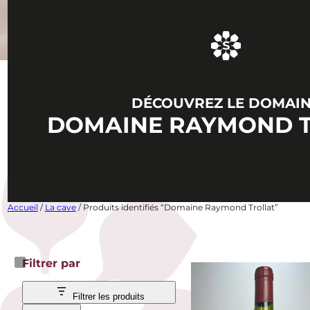
DÉCOUVREZ LE DOMAI
DOMAINE RAYMOND 
Accueil
/
La cave
/ Produits identifiés “Domaine Raymond Trollat”
Filtrer par
Filtrer les produits