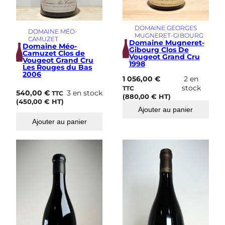
DOMAINE GEORGES
DOMAINE MÉO-
MUGNERET-GIBOURG
CAMUZET
Domaine Mugneret-
Domaine Méo-
Gibourg Clos De
Camuzet Clos de
Vougeot Grand Cru
Vougeot Grand Cru
1998
Les Rouges du Bas
2006
1 056,00
€
2 en
stock
TTC
540,00
€
3 en stock
TTC
(
880,00
€
HT)
(
450,00
€
HT)
Ajouter au panier
Ajouter au panier