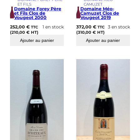
ET FILS
CAMUZET
Domaine Forey Père
Domaine Méo-
et Fils Clos de
Camuzet Clos de
Vougeot 2000
Vougeot 2019
252,00
€
1 en stock
372,00
€
3 en stock
TTC
TTC
(
210,00
€
HT)
(
310,00
€
HT)
Ajouter au panier
Ajouter au panier