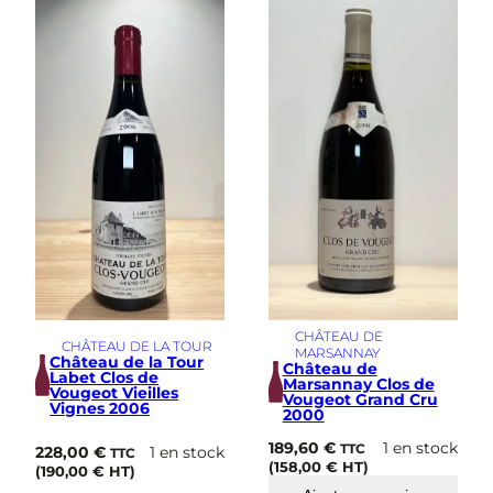
i
m
e
CHÂTEAU DE
CHÂTEAU DE LA TOUR
MARSANNAY
Château de la Tour
Château de
Labet Clos de
Marsannay Clos de
Vougeot Vieilles
Vougeot Grand Cru
Vignes 2006
2000
189,60
€
1 en stock
TTC
228,00
€
1 en stock
TTC
(
158,00
€
HT)
(
190,00
€
HT)