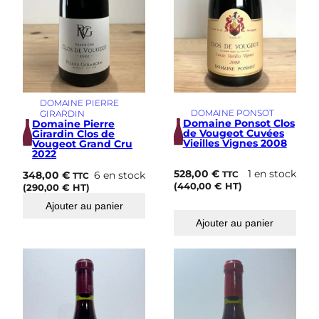
DOMAINE PIERRE
DOMAINE PONSOT
GIRARDIN
Domaine Ponsot Clos
Domaine Pierre
de Vougeot Cuvées
Girardin Clos de
Vieilles Vignes 2008
Vougeot Grand Cru
2022
528,00
€
1 en stock
348,00
€
6 en stock
TTC
TTC
(
440,00
€
HT)
(
290,00
€
HT)
Ajouter au panier
Ajouter au panier