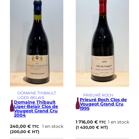
DOMAINE THIBAULT
PRIEURÉ ROCH
LIGER-BELAIR
Prieuré Roch Clos de
Domaine Thibault
Vougeot Grand Cru
Liger-Belair Clos de
1995
Vougeot Grand Cru
2004
1 716,00
€
1 en stock
TTC
240,00
€
1 en stock
TTC
(
1 430,00
€
HT)
(
200,00
€
HT)