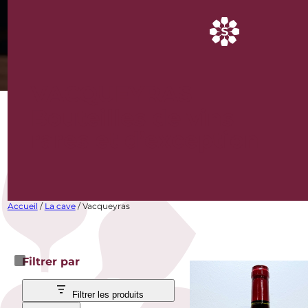
VACQUEYRAS
Bouteilles de vins
rares et d’exception
Accueil
/
La cave
/ Vacqueyras
Filtrer par
Filtrer les produits