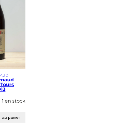
NAUD
ynaud
 Tours
13
1 en stock
r au panier