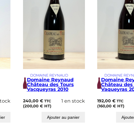
DOMAINE REYNAUD
DOMAINE REY
Domaine Reynaud
Domaine Re
Château des Tours
Château des
Vacqueyras 2010
Vaqueyras 20
stock
240,00
€
1 en stock
192,00
€
TTC
TTC
(
200,00
€
HT)
(
160,00
€
HT)
ier
Ajouter au panier
Ajoute