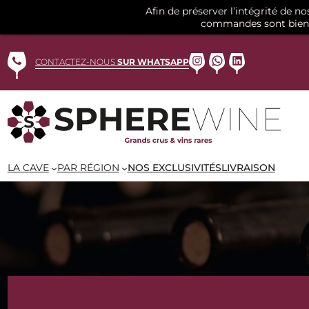
Afin de préserver l’intégrité de n
commandes sont bien 
Aller
au
Instagram
WhatsApp
LinkedIn
CONTACTEZ-NOUS
SUR WHATSAPP
contenu
LA CAVE
PAR RÉGION
NOS EXCLUSIVITÉS
LIVRAISON