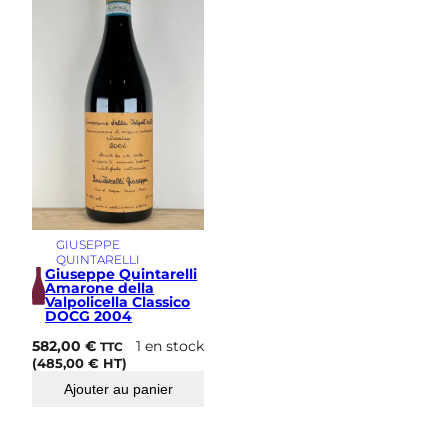
i
m
e
GIUSEPPE
QUINTARELLI
Giuseppe Quintarelli
Amarone della
Valpolicella Classico
DOCG 2004
582,00
€
1 en stock
TTC
(
485,00
€
HT)
Ajouter au panier