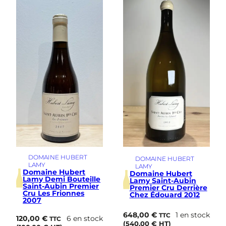
i
m
e
DOMAINE HUBERT
DOMAINE HUBERT
LAMY
LAMY
Domaine Hubert
Domaine Hubert
Lamy Demi Bouteille
Lamy Saint-Aubin
Saint-Aubin Premier
Premier Cru Derrière
Cru Les Frionnes
Chez Édouard 2012
2007
648,00
€
1 en stock
TTC
120,00
€
6 en stock
TTC
(
540,00
€
HT)