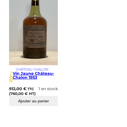
s
i
m
e
CHÂTEAU CHALON
Vin Jaune Château-
Chalon 1953
912,00
€
1 en stock
TTC
(
760,00
€
HT)
Ajouter au panier