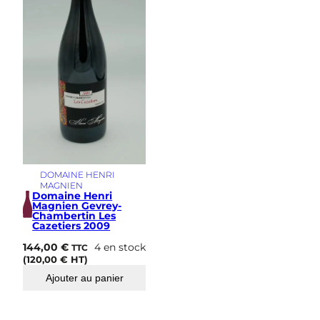
s
i
m
e
DOMAINE HENRI
MAGNIEN
Domaine Henri
Magnien Gevrey-
Chambertin Les
Cazetiers 2009
144,00
€
4 en stock
TTC
(
120,00
€
HT)
Ajouter au panier