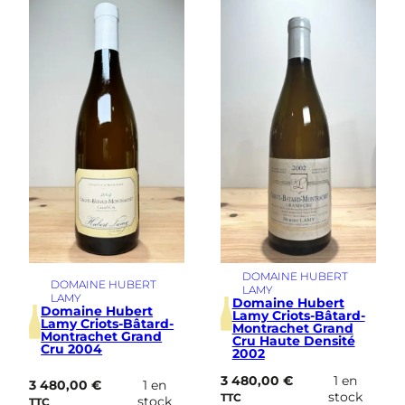
i
m
e
DOMAINE HUBERT
DOMAINE HUBERT
LAMY
LAMY
Domaine Hubert
Domaine Hubert
Lamy Criots-Bâtard-
Lamy Criots-Bâtard-
Montrachet Grand
Montrachet Grand
Cru Haute Densité
Cru 2004
2002
3 480,00
€
1 en
3 480,00
€
1 en
stock
TTC
stock
TTC