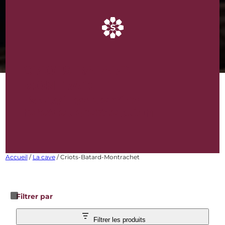
CRIOTS-BATARD-
MONTRACHET
Bouteilles de vins
rares et d’exception
Accueil
/
La cave
/ Criots-Batard-Montrachet
Filtrer par
Filtrer les produits