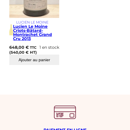
LUCIEN LE MOINE
Lucien Le Moine
Criots-Bâtard-
Montrachet Grand
Cru 2013
648,00
€
1 en stock
TTC
(
540,00
€
HT)
Ajouter au panier