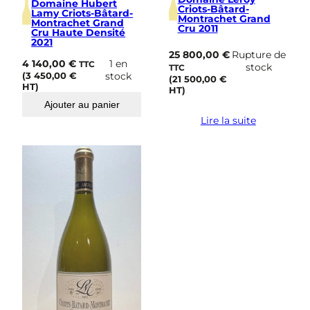
Domaine Hubert
Criots-Bâtard-
Lamy Criots-Bâtard-
Montrachet Grand
Montrachet Grand
Cru 2011
Cru Haute Densité
2021
25 800,00
€
Rupture de
4 140,00
€
1 en
TTC
stock
TTC
(
3 450,00
€
stock
(
21 500,00
€
HT)
HT)
Ajouter au panier
Lire la suite