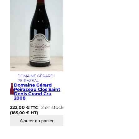
i
m
e
DOMAINE GÉRARD
PEIRAZEAU
Domaine Gérard
Peirazeau Clos Saint
Denis Grand Cru
2008
222,00
€
2 en stock
TTC
(
185,00
€
HT)
Ajouter au panier