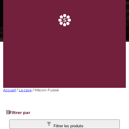
MÂCON-FUISSÉ
Bouteilles de vins
rares et d’exception
Accueil
/
La cave
/ Mâcon-Fuissé
Filtrer par
Filtrer les produits