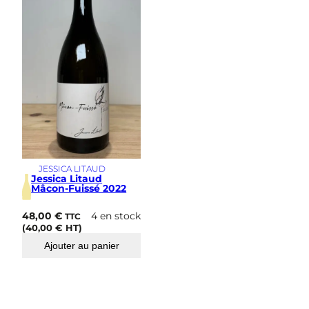
i
m
e
JESSICA LITAUD
Jessica Litaud
Mâcon-Fuissé 2022
48,00
€
4 en stock
TTC
(
40,00
€
HT)
Ajouter au panier