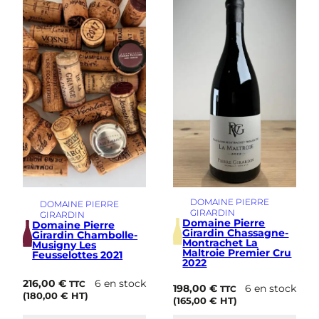
e
-
R
o
m
a
n
é
e
L
e
s
H
a
u
t
DOMAINE PIERRE
DOMAINE PIERRE
s
GIRARDIN
GIRARDIN
Domaine Pierre
B
Domaine Pierre
Girardin Chassagne-
Girardin Chambolle-
e
Montrachet La
Musigny Les
a
Maltroie Premier Cru
Feusselottes 2021
2022
u
m
216,00
€
6 en stock
TTC
198,00
€
6 en stock
o
TTC
(
180,00
€
HT)
(
165,00
€
HT)
n
t