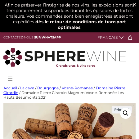
Afin de préserver l’intégrité de nos vins, les expéditions sont
temporairement suspendues durant les épisodes de fortes
chaleurs. Vos commandes sont bien enregistrées et seront
expédiées
dès le retour de conditions de transport
optimales
.
Aller
CONTACTEZ-NOUS
SUR WHATSAPP
au
contenu
Accueil
/
La cave
/
Bourgogne
/
Vosne-Romanée
/
Domaine Pierre
Girardin
/ Domaine Pierre Girardin Magnum Vosne-Romanée Les
Hauts Beaumonts 2021