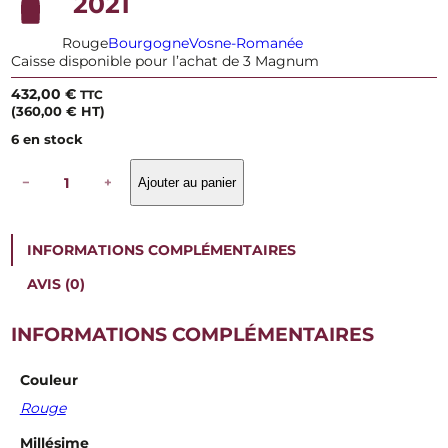
2021
Rouge
Bourgogne
Vosne-Romanée
Caisse disponible pour l’achat de 3 Magnum
432,00
€
TTC
(
360,00
€
HT)
6 en stock
q
−
+
Ajouter au panier
u
a
n
t
INFORMATIONS COMPLÉMENTAIRES
i
t
AVIS (0)
é
d
e
INFORMATIONS COMPLÉMENTAIRES
D
o
Couleur
m
a
Rouge
i
n
Millésime