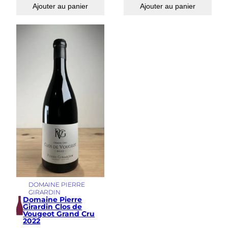
s
Ajouter au panier
Ajouter au panier
2
0
2
1
DOMAINE PIERRE
GIRARDIN
Domaine Pierre
Girardin Clos de
Vougeot Grand Cru
2022