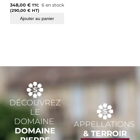
348,00
€
6 en stock
TTC
(
290,00
€
HT)
Ajouter au panier
DÉCOUVREZ
LE
DOMAINE
APPELLATIONS
DOMAINE
& TERROIR
PIERRE