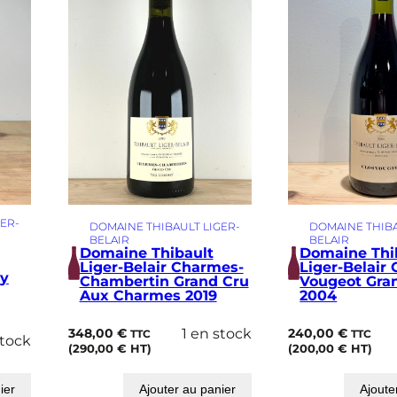
ER-
DOMAINE THIBAULT LIGER-
DOMAINE THIBA
BELAIR
BELAIR
Domaine Thibault
Domaine Thi
Liger-Belair Charmes-
Liger-Belair 
y
Chambertin Grand Cru
Vougeot Gra
Aux Charmes 2019
2004
348,00
€
1 en stock
240,00
€
TTC
TTC
stock
(
290,00
€
HT)
(
200,00
€
HT)
ier
Ajouter au panier
Ajoute