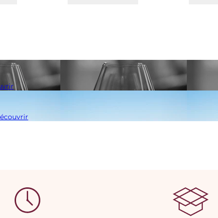
vrir
écouvrir