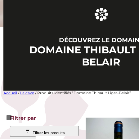
DÉCOUVREZ LE DOMAI
DOMAINE THIBAULT 
BELAIR
Accueil
/
La cave
/ Produits identifiés “Domaine Thibault Liger-Belair”
Filtrer par
Filtrer les produits