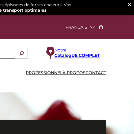
es épisodes de fortes chaleurs. Vos
e transport optimales
.
Notre
CatalogUE COMPLET
PROFESSIONNEL
À PROPOS
CONTACT