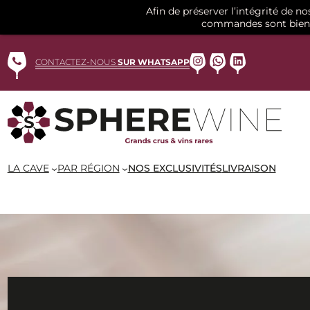
Afin de préserver l’intégrité de n
commandes sont bien 
Aller
au
Instagram
WhatsApp
LinkedIn
CONTACTEZ-NOUS
SUR WHATSAPP
contenu
LA CAVE
PAR RÉGION
NOS EXCLUSIVITÉS
LIVRAISON