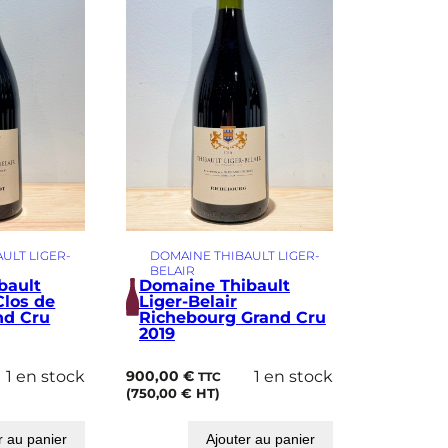
ULT LIGER-
DOMAINE THIBAULT LIGER-
BELAIR
bault
Domaine Thibault
Clos de
Liger-Belair
nd Cru
Richebourg Grand Cru
2019
1 en stock
900,00
€
1 en stock
TTC
(
750,00
€
HT)
r au panier
Ajouter au panier