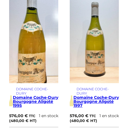
i
m
e
DOMAINE COCHE-
DOMAINE COCHE-
DURY
DURY
Domaine Coche-Dury
Domaine Coche-Dury
Bourgogne Aligoté
Bourgogne Aligoté
1995
1997
576,00
€
1 en stock
576,00
€
1 en stock
TTC
TTC
(
480,00
€
HT)
(
480,00
€
HT)