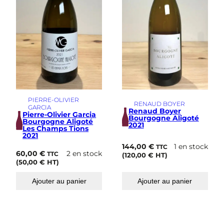
PIERRE-OLIVIER
RENAUD BOYER
GARCIA
Renaud Boyer
Pierre-Olivier Garcia
Bourgogne Aligoté
Bourgogne Aligoté
2021
Les Champs Tions
2021
144,00
€
1 en stock
TTC
60,00
€
2 en stock
TTC
(
120,00
€
HT)
(
50,00
€
HT)
Ajouter au panier
Ajouter au panier