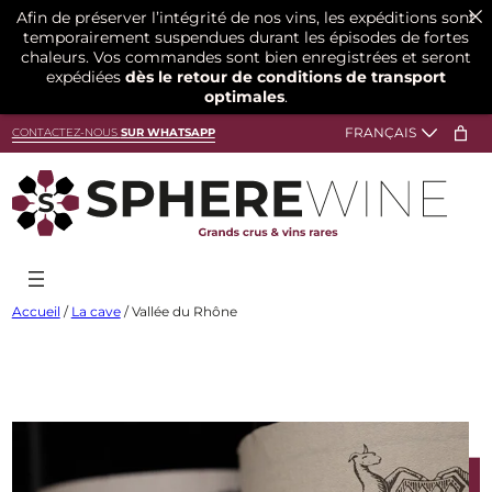
Afin de préserver l’intégrité de nos vins, les expéditions sont
temporairement suspendues durant les épisodes de fortes
chaleurs. Vos commandes sont bien enregistrées et seront
expédiées
dès le retour de conditions de transport
optimales
.
Aller
CONTACTEZ-NOUS
SUR WHATSAPP
au
contenu
Accueil
/
La cave
/ Vallée du Rhône