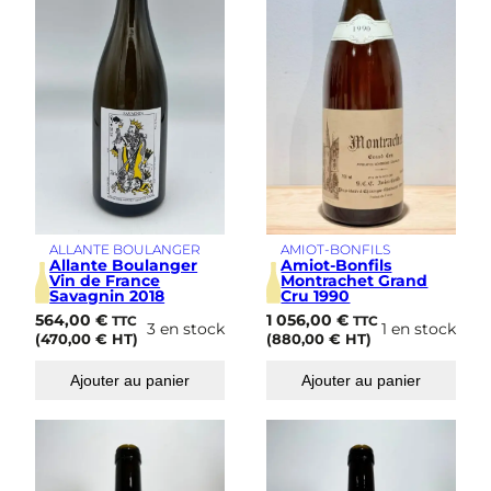
ALLANTE BOULANGER
AMIOT-BONFILS
Allante Boulanger
Amiot-Bonfils
Vin de France
Montrachet Grand
Savagnin 2018
Cru 1990
564,00
€
1 056,00
€
TTC
TTC
3 en stock
1 en stock
(
470,00
€
HT)
(
880,00
€
HT)
Ajouter au panier
Ajouter au panier