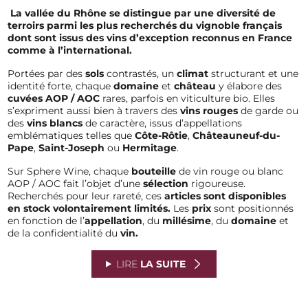
La vallée du Rhône se distingue par une diversité de
terroirs parmi les plus recherchés du vignoble français
dont sont issus des vins d’exception reconnus en France
comme à l’international.
Portées par des
sols
contrastés, un
climat
structurant et une
identité forte, chaque
domaine
et
château
y élabore des
cuvées AOP / AOC
rares, parfois en viticulture bio. Elles
s’expriment aussi bien à travers des
vins rouges
de garde ou
des
vins blancs
de caractère, issus d’appellations
emblématiques telles que
Côte-Rôtie
,
Châteauneuf-du-
Pape
,
Saint-Joseph
ou
Hermitage
.
Sur Sphere Wine, chaque
bouteille
de vin rouge ou blanc
AOP / AOC fait l’objet d’une
sélection
rigoureuse.
Recherchés pour leur rareté, ces
articles sont disponibles
en stock volontairement limités.
Les
prix
sont positionnés
en fonction de l’
appellation
, du
millésime
, du
domaine
et
de la confidentialité du
vin.
LIRE
LA SUITE