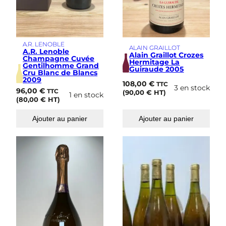
A.R. LENOBLE
ALAIN GRAILLOT
A.R. Lenoble
Alain Graillot Crozes
Champagne Cuvée
Hermitage La
Gentilhomme Grand
Guiraude 2005
Cru Blanc de Blancs
2009
108,00
€
TTC
3 en stock
96,00
€
TTC
(
90,00
€
HT)
1 en stock
(
80,00
€
HT)
Ajouter au panier
Ajouter au panier