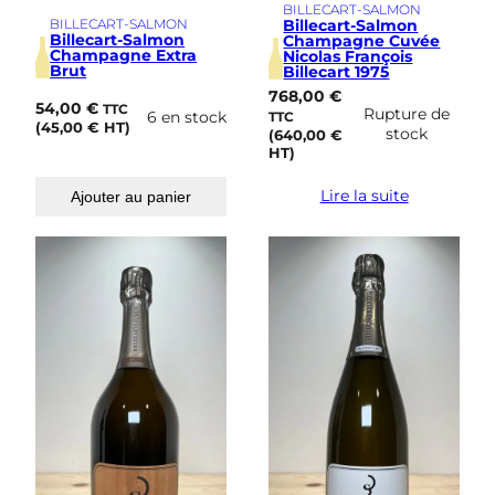
BILLECART-SALMON
BILLECART-SALMON
Billecart-Salmon
Billecart-Salmon
Champagne Cuvée
Champagne Extra
Nicolas François
Brut
Billecart 1975
768,00
€
54,00
€
TTC
Rupture de
6 en stock
TTC
(
45,00
€
HT)
stock
(
640,00
€
HT)
Lire la suite
Ajouter au panier