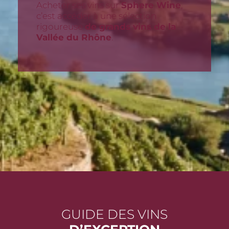
Acheter ses vins sur
Sphere Wine
,
c’est accéder à une sélection
rigoureuse
de grands vins de la
Vallée du Rhône
.
GUIDE DES VINS