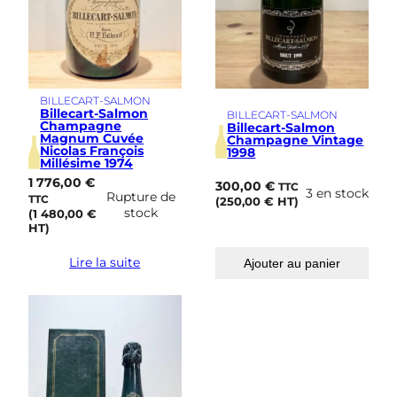
BILLECART-SALMON
Billecart-Salmon
BILLECART-SALMON
Champagne
Billecart-Salmon
Magnum Cuvée
Champagne Vintage
Nicolas François
1998
Millésime 1974
1 776,00
€
300,00
€
TTC
3 en stock
Rupture de
TTC
(
250,00
€
HT)
stock
(
1 480,00
€
HT)
Lire la suite
Ajouter au panier