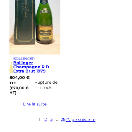
BOLLINGER
Bollinger
Champagne R.D
Extra Brut 1979
804,00
€
Rupture de
TTC
stock
(
670,00
€
HT)
Lire la suite
1
2
3
…
28
Page suivante