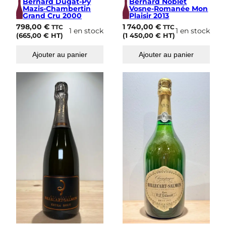
Bernard Dugat-Py
Bernard Noblet
Mazis-Chambertin
Vosne-Romanée Mon
Grand Cru 2000
Plaisir 2013
798,00
€
1 740,00
€
TTC
TTC
1 en stock
1 en stock
(
665,00
€
HT)
(
1 450,00
€
HT)
Ajouter au panier
Ajouter au panier