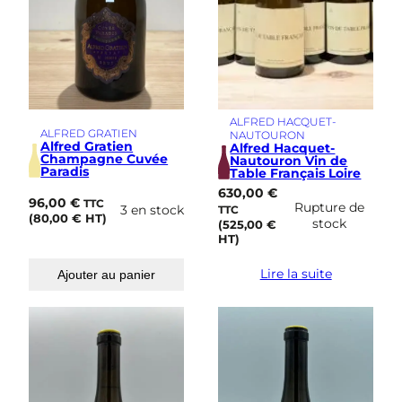
ALFRED HACQUET-
ALFRED GRATIEN
NAUTOURON
Alfred Gratien
Alfred Hacquet-
Champagne Cuvée
Nautouron Vin de
Paradis
Table Français Loire
630,00
€
96,00
€
TTC
Rupture de
3 en stock
TTC
(
80,00
€
HT)
stock
(
525,00
€
HT)
Lire la suite
Ajouter au panier