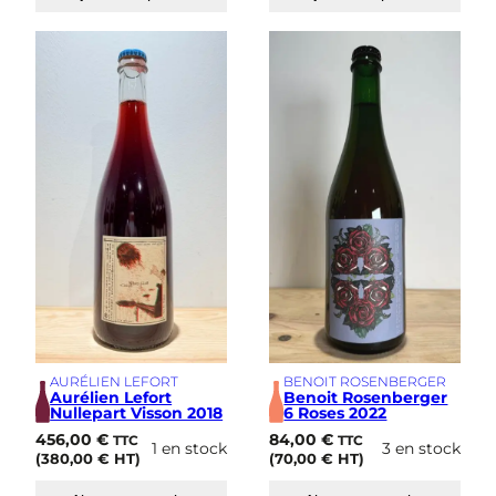
AURÉLIEN LEFORT
BENOIT ROSENBERGER
Aurélien Lefort
Benoit Rosenberger
Nullepart Visson 2018
6 Roses 2022
456,00
€
84,00
€
TTC
TTC
1 en stock
3 en stock
(
380,00
€
HT)
(
70,00
€
HT)