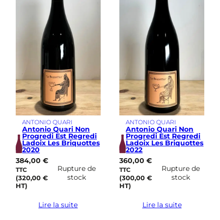
ANTONIO QUARI
ANTONIO QUARI
Antonio Quari Non
Antonio Quari Non
Progredi Est Regredi
Progredi Est Regredi
Ladoix Les Briquottes
Ladoix Les Briquottes
2020
2022
384,00
€
360,00
€
Rupture de
Rupture de
TTC
TTC
stock
stock
(
320,00
€
(
300,00
€
HT)
HT)
Lire la suite
Lire la suite