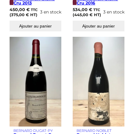
Cru 2013
Cru 2016
450,00
€
534,00
€
TTC
TTC
3 en stock
3 en stock
(
375,00
€
HT)
(
445,00
€
HT)
Ajouter au panier
Ajouter au panier
BERNARD DUGAT-PY
BERNARD NOBLET