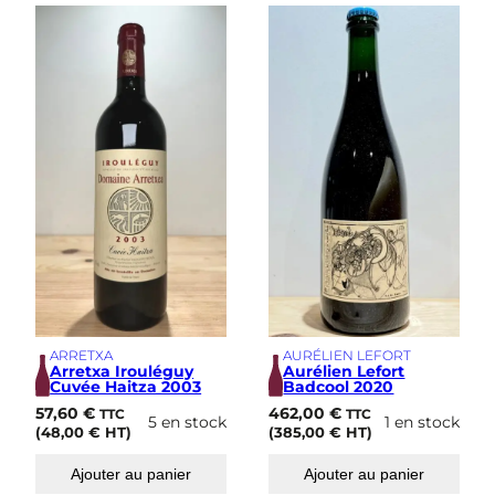
ARRETXA
AURÉLIEN LEFORT
Arretxa Irouléguy
Aurélien Lefort
Cuvée Haitza 2003
Badcool 2020
57,60
€
462,00
€
TTC
TTC
5 en stock
1 en stock
(
48,00
€
HT)
(
385,00
€
HT)
Ajouter au panier
Ajouter au panier