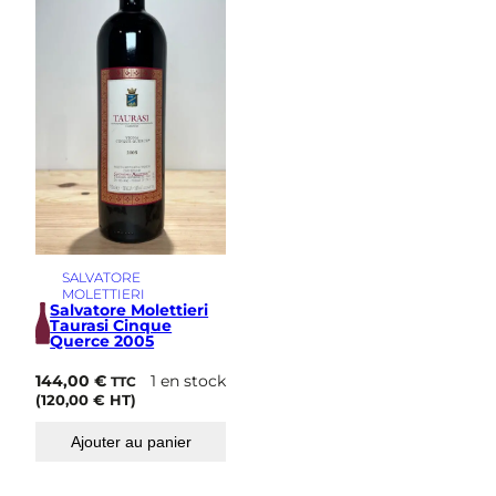
i
m
e
SALVATORE
MOLETTIERI
Salvatore Molettieri
Taurasi Cinque
Querce 2005
144,00
€
1 en stock
TTC
(
120,00
€
HT)
Ajouter au panier