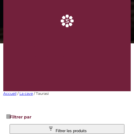
TAURASI
Bouteilles de vins
rares et d’exception
Accueil
/
La cave
/ Taurasi
Filtrer par
Filtrer les produits