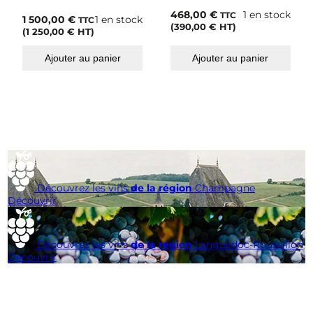
468,00
€
1 en stock
TTC
1 500,00
€
1 en stock
TTC
(
390,00
€
HT)
(
1 250,00
€
HT)
Ajouter au panier
Ajouter au panier
Découvrez les vins
de la région
Champagne
Découvrir
Découvrez les vins
de la région
Languedoc-Roussillon
Découvrir