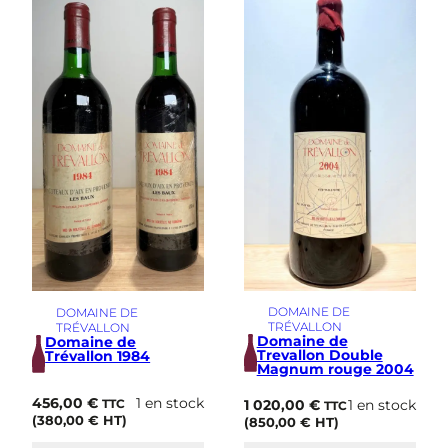
s
i
m
e
DOMAINE DE
DOMAINE DE
TRÉVALLON
TRÉVALLON
Domaine de
Domaine de
Trevallon Double
Trévallon 1984
Magnum rouge 2004
456,00
€
1 en stock
1 020,00
€
1 en stock
TTC
TTC
(
380,00
€
HT)
(
850,00
€
HT)