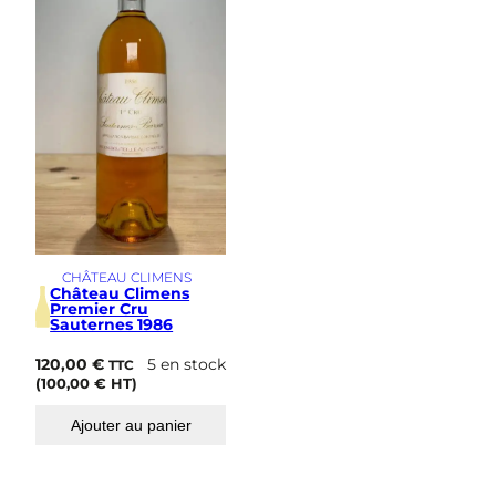
s
i
m
e
CHÂTEAU CLIMENS
Château Climens
Premier Cru
Sauternes 1986
120,00
€
5 en stock
TTC
(
100,00
€
HT)
Ajouter au panier