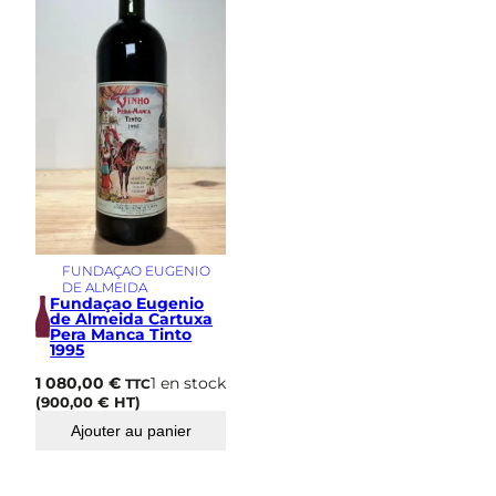
i
m
e
FUNDAÇAO EUGENIO
DE ALMEIDA
Fundaçao Eugenio
de Almeida Cartuxa
Pera Manca Tinto
1995
1 080,00
€
1 en stock
TTC
(
900,00
€
HT)
Ajouter au panier