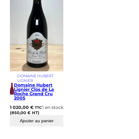
s
i
m
e
DOMAINE HUBERT
LIGNIER
Domaine Hubert
Lignier Clos de La
Roche Grand Cru
2005
1 020,00
€
1 en stock
TTC
(
850,00
€
HT)
Ajouter au panier