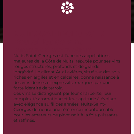
NUITS-SAINT-GEORGES
Bouteilles de vins
rares et d’exception
Nuits-Saint-Georges est l’une des appellations
majeures de la Côte de Nuits, réputée pour ses vins
rouges structurés, profonds et de grande
longévité. Le climat Aux Lavières, situé sur des sols
riches en argiles et en calcaires, donne naissance à
des vins denses et expressifs, marqués par une
forte identité de terroir.
Ces vins se distinguent par leur charpente, leur
complexité aromatique et leur aptitude à évoluer
avec élégance au fil des années. Nuits-Saint-
Georges demeure une référence incontournable
pour les amateurs de pinot noir à la fois puissants
et raffinés.