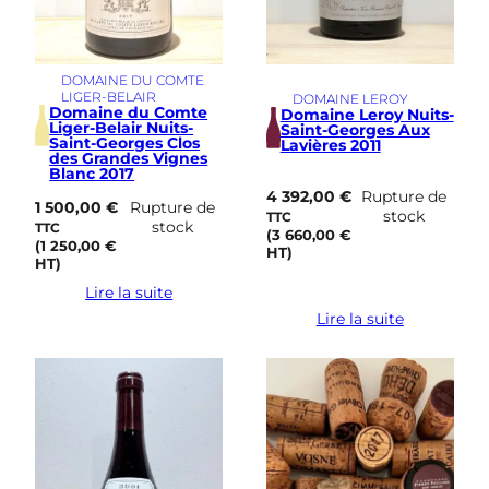
DOMAINE DU COMTE
LIGER-BELAIR
DOMAINE LEROY
Domaine du Comte
Domaine Leroy Nuits-
Liger-Belair Nuits-
Saint-Georges Aux
Saint-Georges Clos
Lavières 2011
des Grandes Vignes
Blanc 2017
4 392,00
€
Rupture de
1 500,00
€
Rupture de
stock
TTC
stock
TTC
(
3 660,00
€
(
1 250,00
€
HT)
HT)
Lire la suite
Lire la suite