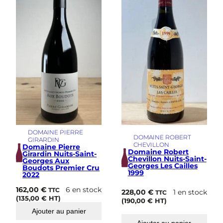
DOMAINE PIERRE
DOMAINE ROBERT
GIRARDIN
CHEVILLON
Domaine Pierre
Domaine Robert
Girardin Nuits-Saint-
Chevillon Nuits-Saint-
Georges Aux
Georges Les Cailles
Boudots Premier Cru
1999
2022
162,00
€
6 en stock
TTC
228,00
€
1 en stock
TTC
(
135,00
€
HT)
(
190,00
€
HT)
Ajouter au panier