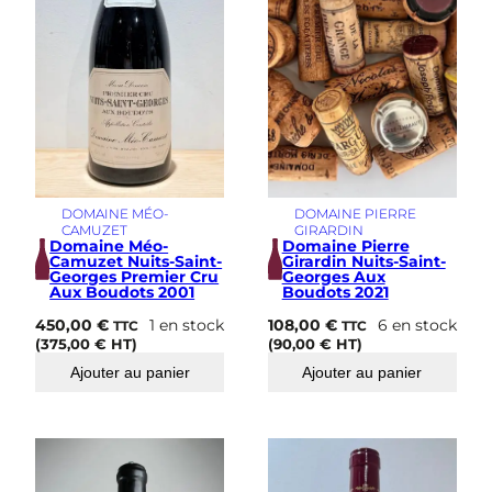
DOMAINE MÉO-
DOMAINE PIERRE
CAMUZET
GIRARDIN
Domaine Méo-
Domaine Pierre
Camuzet Nuits-Saint-
Girardin Nuits-Saint-
Georges Premier Cru
Georges Aux
Aux Boudots 2001
Boudots 2021
450,00
€
1 en stock
108,00
€
6 en stock
TTC
TTC
(
375,00
€
HT)
(
90,00
€
HT)
Ajouter au panier
Ajouter au panier