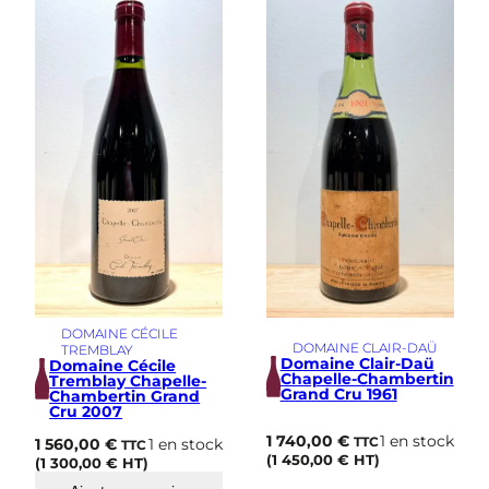
i
m
e
DOMAINE CÉCILE
DOMAINE CLAIR-DAÜ
TREMBLAY
Domaine Clair-Daü
Domaine Cécile
Chapelle-Chambertin
Tremblay Chapelle-
Grand Cru 1961
Chambertin Grand
Cru 2007
1 740,00
€
1 en stock
1 560,00
€
1 en stock
TTC
TTC
(
1 450,00
€
HT)
(
1 300,00
€
HT)