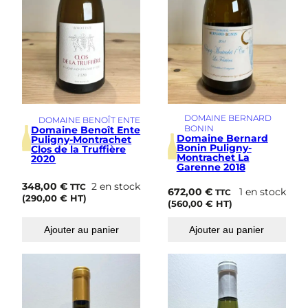
DOMAINE BERNARD
DOMAINE BENOÎT ENTE
BONIN
Domaine Benoît Ente
Domaine Bernard
Puligny-Montrachet
Bonin Puligny-
Clos de la Truffière
Montrachet La
2020
Garenne 2018
348,00
€
2 en stock
TTC
672,00
€
1 en stock
TTC
(
290,00
€
HT)
(
560,00
€
HT)
Ajouter au panier
Ajouter au panier