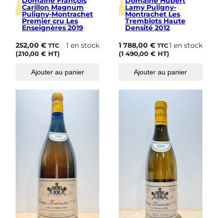
Domaine François
Domaine Hubert
Carillon Magnum
Lamy Puligny-
Puligny-Montrachet
Montrachet Les
Premier cru Les
Tremblots Haute
Enseignères 2019
Densité 2012
252,00
€
1 en stock
1 788,00
€
1 en stock
TTC
TTC
(
210,00
€
HT)
(
1 490,00
€
HT)
Ajouter au panier
Ajouter au panier