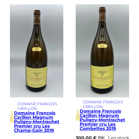
DOMAINE FRANÇOIS
DOMAINE FRANÇOIS
CARILLON
CARILLON
Domaine François
Domaine François
Carillon Magnum
Carillon Magnum
Puligny-Montrachet
Puligny-Montrachet
Premier cru Les
Premier cru Les
Combettes 2019
Champ-Gain 2019
300,00
€
1 en stock
TTC