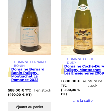
DOMAINE COCHE-
DOMAINE BERNARD
DURY
BONIN
Domaine Coche-Dury
Domaine Bernard
Puligny-Montrachet
Bonin Puligny-
Les Enseignères 2009
Montrachet La
Romance 2022
1 800,00
€
Rupture de
stock
TTC
(
1 500,00
€
588,00
€
1 en stock
TTC
HT)
(
490,00
€
HT)
Lire la suite
Ajouter au panier