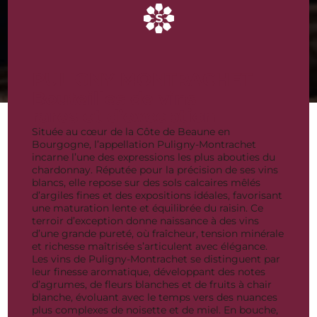
PULIGNY MONTRACHET
Bouteilles de vins
rares et d’exception
Située au cœur de la Côte de Beaune en
Bourgogne, l’appellation Puligny-Montrachet
incarne l’une des expressions les plus abouties du
chardonnay. Réputée pour la précision de ses vins
blancs, elle repose sur des sols calcaires mêlés
d’argiles fines et des expositions idéales, favorisant
une maturation lente et équilibrée du raisin. Ce
terroir d’exception donne naissance à des vins
d’une grande pureté, où fraîcheur, tension minérale
et richesse maîtrisée s’articulent avec élégance.
Les vins de Puligny-Montrachet se distinguent par
leur finesse aromatique, développant des notes
d’agrumes, de fleurs blanches et de fruits à chair
blanche, évoluant avec le temps vers des nuances
plus complexes de noisette et de miel. En bouche,