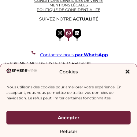
CONDITIONS GÉNÉRALES DE VENTE
MENTIONS LÉGALES
POLITIQUE DE CONFIDENTIALITÉ
SUIVEZ NOTRE
ACTUALITÉ
Instagram
WhatsApp
LinkedIn
Contactez-nous
par WhatsApp
REJOIGNEZ NOTRE LISTE DE DIFFUSION
Cookies
J’accepte la
politique de confidentialité.
Nous utilisons des cookies pour améliorer votre expérience. En
acceptant, vous nous permettez de traiter vos données de
navigation. Le refus peut limiter certaines fonctionnalités.
Accepter
Refuser