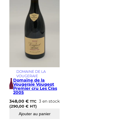
s
i
m
e
DOMAINE DE LA
VOUGERAIE
Domaine de la
Vougeraie Vougeot
Premier cru Les Cras
2005
348,00
€
3 en stock
TTC
(
290,00
€
HT)
Ajouter au panier