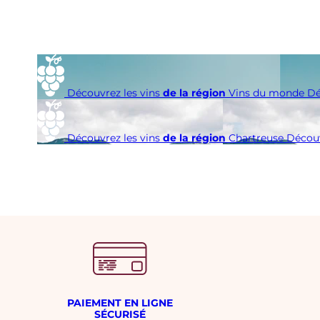
é
s
i
m
e
Découvrez les vins
de la région
Vins du monde
Dé
Découvrez les vins
de la région
Chartreuse
Découv
PAIEMENT EN LIGNE
SÉCURISÉ