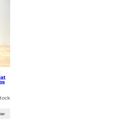
T
gat
os
stock
ier