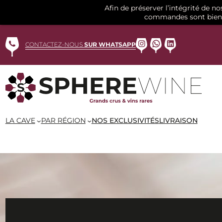
Afin de préserver l’intégrité de n
commandes sont bien 
Aller
au
Instagram
WhatsApp
LinkedIn
CONTACTEZ-NOUS
SUR WHATSAPP
contenu
LA CAVE
PAR RÉGION
NOS EXCLUSIVITÉS
LIVRAISON