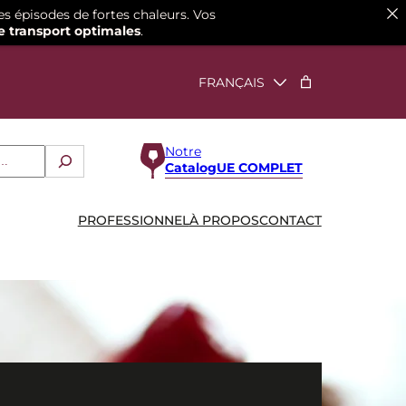
es épisodes de fortes chaleurs. Vos
e transport optimales
.
Notre
CatalogUE COMPLET
PROFESSIONNEL
À PROPOS
CONTACT