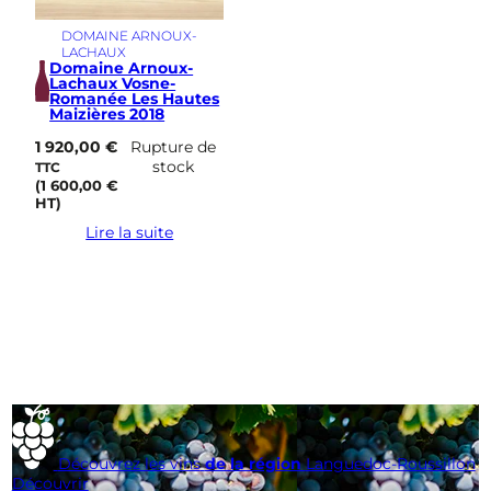
DOMAINE ARNOUX-
LACHAUX
Domaine Arnoux-
Lachaux Vosne-
Romanée Les Hautes
Maizières 2018
1 920,00
€
Rupture de
stock
TTC
(
1 600,00
€
HT)
Lire la suite
Découvrez les vins
de la région
Languedoc-Roussillon
Découvrir