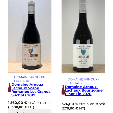
s
i
m
e
DOMAINE ARNOUX-
DOMAINE ARNOUX-
LACHAUX
LACHAUX
Domaine Arnoux
Domaine Arnoux-
Lachaux Vosne
Lachaux Bourgogne
Romanée Les Grands
Pinot Fin 2020
Suchots 2019
1 560,00
€
1 en stock
TTC
324,00
€
5 en stock
TTC
(
1 300,00
€
HT)
(
270,00
€
HT)