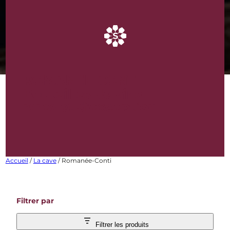
ROMANÉE-CONTI
Bouteilles de vins
rares et d’exception
Accueil
/
La cave
/ Romanée-Conti
Filtrer par
Filtrer les produits