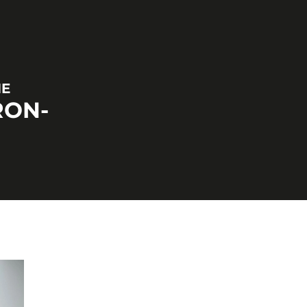
NE
RON-