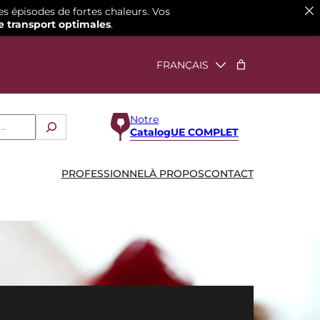
es épisodes de fortes chaleurs. Vos
e transport optimales
.
Notre
CatalogUE COMPLET
PROFESSIONNEL
À PROPOS
CONTACT