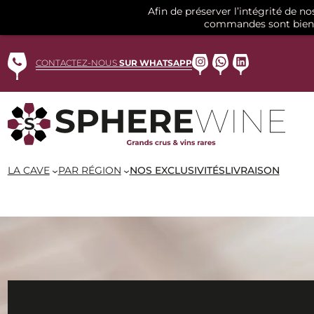
Afin de préserver l’intégrité de n
commandes sont bien 
Aller
au
Instagram
WhatsApp
LinkedIn
CONTACTEZ-NOUS
SUR WHATSAPP
contenu
LA CAVE
PAR RÉGION
NOS EXCLUSIVITÉS
LIVRAISON