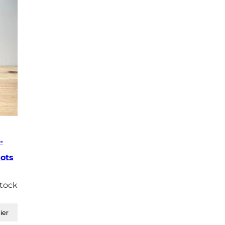
-
ots
stock
ier