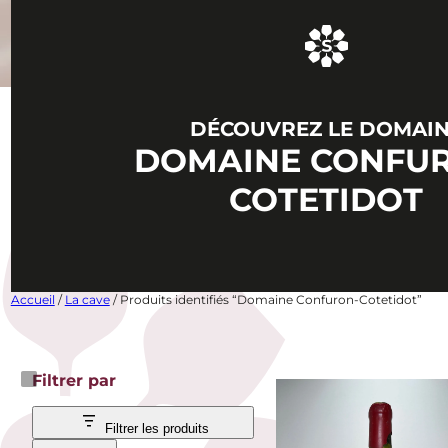
DÉCOUVREZ LE DOMAI
DOMAINE CONFU
COTETIDOT
Accueil
/
La cave
/ Produits identifiés “Domaine Confuron-Cotetidot”
Filtrer par
Filtrer les produits