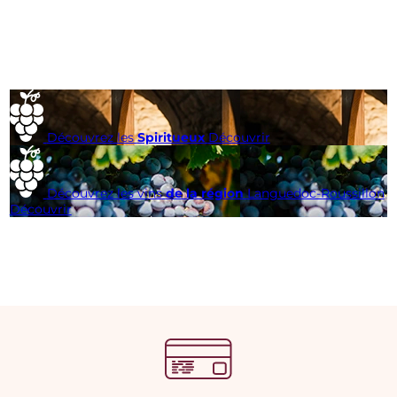
Découvrez les
Spiritueux
Découvrir
Découvrez les vins
de la région
Languedoc-Roussillon
Découvrir