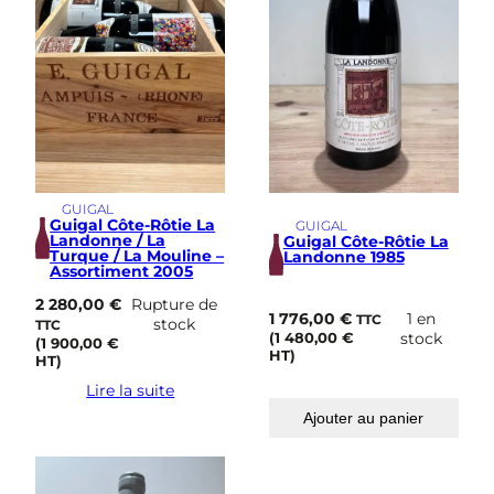
GUIGAL
Guigal Côte-Rôtie La
GUIGAL
Landonne / La
Guigal Côte-Rôtie La
Turque / La Mouline –
Landonne 1985
Assortiment 2005
2 280,00
€
Rupture de
1 776,00
€
1 en
TTC
stock
TTC
(
1 480,00
€
stock
(
1 900,00
€
HT)
HT)
Lire la suite
Ajouter au panier