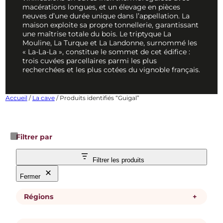
macérations longues, et un élevage en pièces
neuves d’une durée unique dans l’appellation. La
maison exploite sa propre tonnellerie, garantissant
une maîtrise totale du bois. Le triptyque La
Mouline, La Turque et La Landonne, surnommé les
« La-La-La », constitue le sommet de cet édifice :
trois cuvées parcellaires parmi les plus
recherchées et les plus cotées du vignoble français.
Accueil
/
La cave
/ Produits identifiés “Guigal”
Filtrer par
Filtrer les produits
Fermer
Régions
+