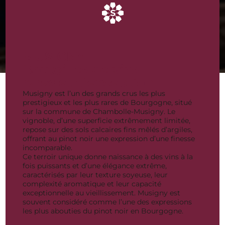
MUSIGNY
Bouteilles de vins
rares et d’exception
Musigny est l’un des grands crus les plus
prestigieux et les plus rares de Bourgogne, situé
sur la commune de Chambolle-Musigny. Le
vignoble, d’une superficie extrêmement limitée,
repose sur des sols calcaires fins mêlés d’argiles,
offrant au pinot noir une expression d’une finesse
incomparable.
Ce terroir unique donne naissance à des vins à la
fois puissants et d’une élégance extrême,
caractérisés par leur texture soyeuse, leur
complexité aromatique et leur capacité
exceptionnelle au vieillissement. Musigny est
souvent considéré comme l’une des expressions
les plus abouties du pinot noir en Bourgogne.