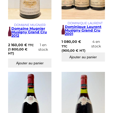
DOMINIQUE LAURENT
DOMAINE MUGNIER
Dominique Laurent
Domaine Mugnier
Musigny Grand Cru
Musigny Grand Cru
2001
2012
1 080,00
€
4 en
2 160,00
€
1 en
TTC
stock
TTC
(
1 800,00
€
stock
(
900,00
€
HT)
HT)
Ajouter au panier
Ajouter au panier