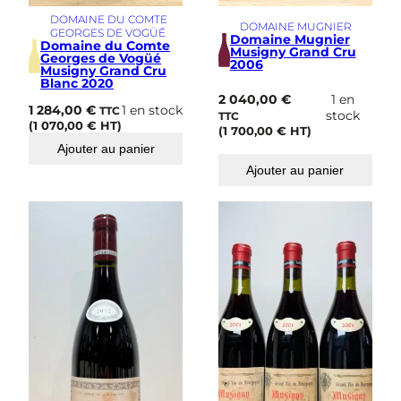
DOMAINE DU COMTE
DOMAINE MUGNIER
GEORGES DE VOGÜÉ
Domaine Mugnier
Domaine du Comte
Musigny Grand Cru
Georges de Vogüé
2006
Musigny Grand Cru
Blanc 2020
2 040,00
€
1 en
1 284,00
€
1 en stock
TTC
stock
TTC
(
1 070,00
€
HT)
(
1 700,00
€
HT)
Ajouter au panier
Ajouter au panier