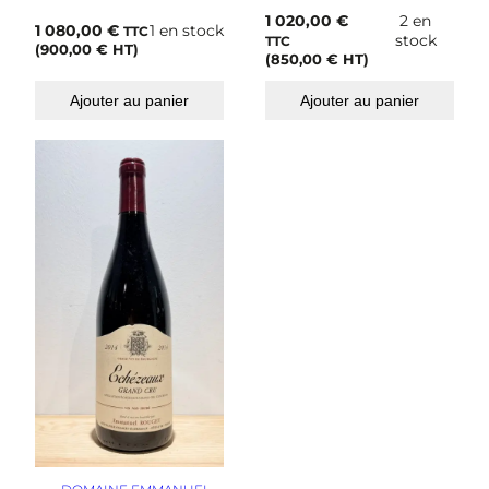
a
1 020,00
€
2 en
u
1 080,00
€
1 en stock
TTC
stock
m
TTC
(
900,00
€
HT)
(
850,00
€
HT)
o
n
t
Ajouter au panier
Ajouter au panier
s
2
0
0
6