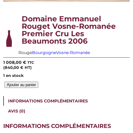
Domaine Emmanuel
Rouget Vosne-Romanée
Premier Cru Les
Beaumonts 2006
Rouge
Bourgogne
Vosne-Romanée
1 008,00
€
TTC
(
840,00
€
HT)
1 en stock
q
Ajouter au panier
u
a
n
INFORMATIONS COMPLÉMENTAIRES
t
i
AVIS (0)
t
é
INFORMATIONS COMPLÉMENTAIRES
d
e