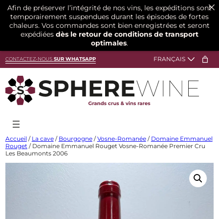
Afin de préserver l’intégrité de nos vins, les expéditions sont
temporairement suspendues durant les épisodes de fortes
chaleurs. Vos commandes sont bien enregistrées et seront
expédiées
dès le retour de conditions de transport
optimales
.
Aller
CONTACTEZ-NOUS
SUR WHATSAPP
au
contenu
Accueil
/
La cave
/
Bourgogne
/
Vosne-Romanée
/
Domaine Emmanuel
Rouget
/ Domaine Emmanuel Rouget Vosne-Romanée Premier Cru
Les Beaumonts 2006