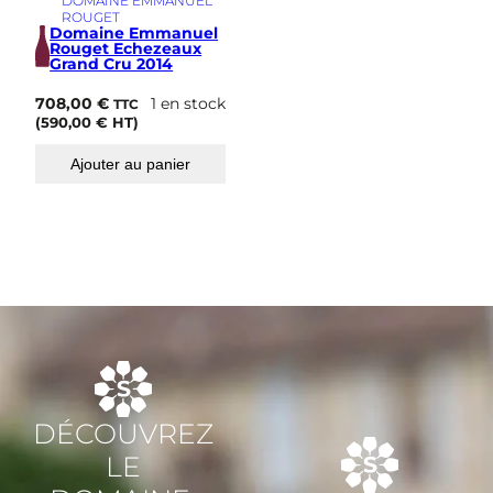
DOMAINE EMMANUEL
ROUGET
Domaine Emmanuel
Rouget Echezeaux
Grand Cru 2014
708,00
€
1 en stock
TTC
(
590,00
€
HT)
Ajouter au panier
DÉCOUVREZ
LE