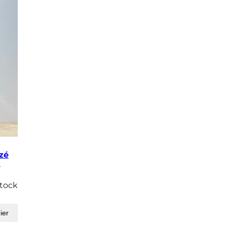
zé
1
stock
ier