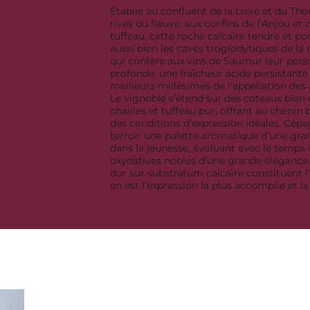
Établie au confluent de la Loire et du Tho
rives du fleuve, aux confins de l’Anjou et 
tuffeau, cette roche calcaire tendre et p
aussi bien les caves troglodytiques de la r
qui confère aux vins de Saumur leur perso
profonde, une fraîcheur acide persistante 
meilleurs millésimes de l’appellation des 
Le vignoble s’étend sur des coteaux bien ex
chailles et tuffeau pur, offrant au chenin 
des conditions d’expression idéales. Cépag
terroir une palette aromatique d’une gra
dans la jeunesse, évoluant avec le temps ve
oxydatives nobles d’une grande élégance. 
dur sur substratum calcaire constituent l’
en est l’expression la plus accomplie et l