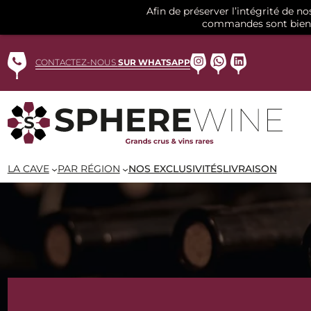
Afin de préserver l’intégrité de n
commandes sont bien 
Aller
au
Instagram
WhatsApp
LinkedIn
CONTACTEZ-NOUS
SUR WHATSAPP
contenu
LA CAVE
PAR RÉGION
NOS EXCLUSIVITÉS
LIVRAISON