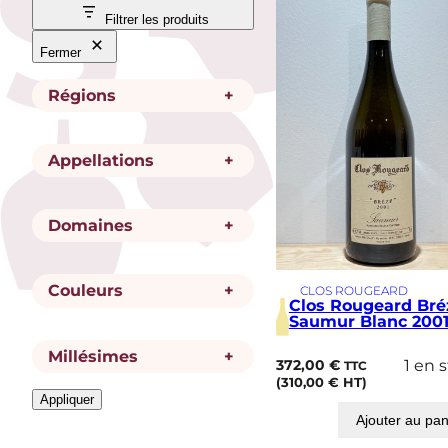
Filtrer les produits
Fermer
Régions
+
R
Loire
Appellations
+
é
g
i
A
Saumur
o
Domaines
+
p
n
p
e
D
Clos Rougeard
l
Couleurs
+
CLOS ROUGEARD
o
Clos Rougeard Bré
l
m
Saumur Blanc 200
a
a
t
i
Millésimes
+
C
Blanc
i
372,00
€
1 en 
TTC
n
o
o
(
310,00
€
HT)
e
u
Appliquer
n
M
l
2001
Ajouter au pan
i
e