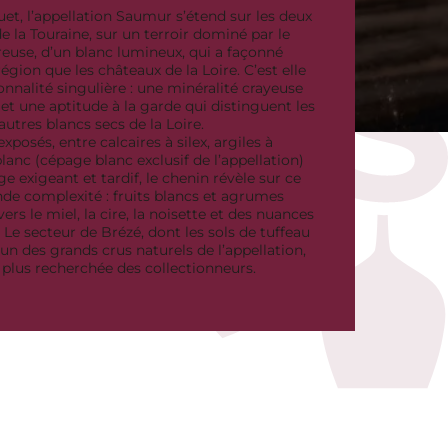
uet, l’appellation Saumur s’étend sur les deux
de la Touraine, sur un terroir dominé par le
oreuse, d’un blanc lumineux, qui a façonné
égion que les châteaux de la Loire. C’est elle
nnalité singulière : une minéralité crayeuse
et une aptitude à la garde qui distinguent les
autres blancs secs de la Loire.
posés, entre calcaires à silex, argiles à
blanc (cépage blanc exclusif de l’appellation)
e exigeant et tardif, le chenin révèle sur ce
nde complexité : fruits blancs et agrumes
rs le miel, la cire, la noisette et des nuances
Le secteur de Brézé, dont les sols de tuffeau
un des grands crus naturels de l’appellation,
a plus recherchée des collectionneurs.