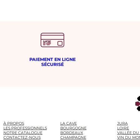
l
u
l
r
é
s
i
m
e
PAIEMENT EN LIGNE
SÉCURISÉ
À PROPOS
LA CAVE
JURA
LES PROFESSIONNELS
BOURGOGNE
LOIRE
NOTRE CATALOGUE
BORDEAUX
VALLÉE DU
CONTACTEZ-NOUS
CHAMPAGNE
VIN DU MO