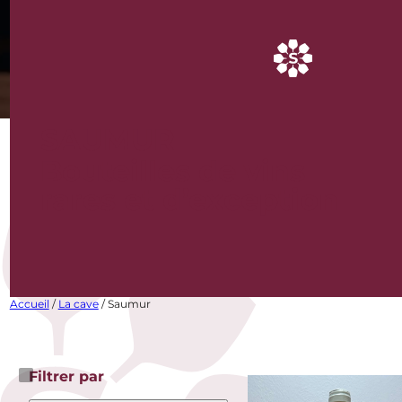
SAUMUR
Bouteilles de vins
rares et d’exception
Accueil
/
La cave
/ Saumur
Filtrer par