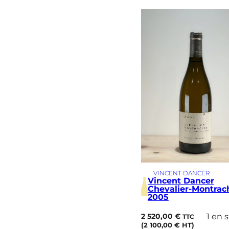
é
s
i
m
e
VINCENT DANCER
Vincent Dancer
Chevalier-Montrac
2005
2 520,00
€
1 en 
TTC
(
2 100,00
€
HT)