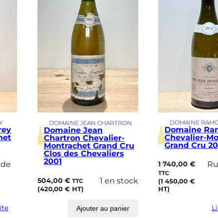
Y
DOMAINE RAM
DOMAINE JEAN CHARTRON
rey
Domaine Ra
Domaine Jean
het
Chevalier-Mo
Chartron Chevalier-
Grand Cru 20
Montrachet Grand Cru
Clos des Chevaliers
2001
 de
1 740,00
€
Ru
TTC
504,00
€
1 en stock
(
1 450,00
€
TTC
(
420,00
€
HT)
HT)
ite
Li
Ajouter au panier