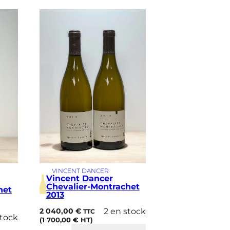
VINCENT DANCER
Vincent Dancer
Chevalier-Montrachet
het
2013
2 040,00
€
2 en stock
TTC
stock
(
1 700,00
€
HT)