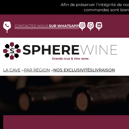
Afin de préserver l’intégrité de n
commandes sont bien 
Aller
au
Instagram
WhatsApp
LinkedIn
CONTACTEZ-NOUS
SUR WHATSAPP
contenu
LA CAVE
PAR RÉGION
NOS EXCLUSIVITÉS
LIVRAISON