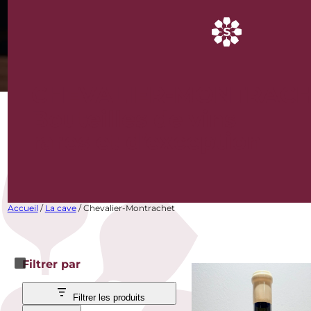
CHEVALIER-MONTRAC
Bouteilles de vins
rares et d’exception
Accueil
/
La cave
/ Chevalier-Montrachet
Filtrer par
Filtrer les produits