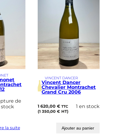
ONET
VINCENT DANCER
monet
Vincent Dancer
ntrachet
Chevalier Montrachet
12
Grand Cru 2006
pture de
1 620,00
€
1 en stock
stock
TTC
(
1 350,00
€
HT)
re la suite
Ajouter au panier