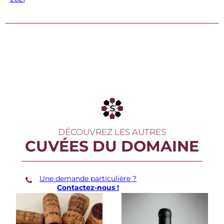
P
i
e
r
r
e
G
i
r
a
r
d
i
n
V
DÉCOUVREZ LES AUTRES
o
CUVÉES DU DOMAINE
s
n
e
-
Une demande particulière ?
R
Contactez-nous !
o
m
a
n