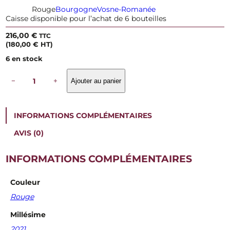
Rouge
Bourgogne
Vosne-Romanée
Caisse disponible pour l’achat de 6 bouteilles
216,00
€
TTC
(
180,00
€
HT)
6 en stock
q
−
+
Ajouter au panier
u
a
n
t
INFORMATIONS COMPLÉMENTAIRES
i
t
AVIS (0)
é
d
e
INFORMATIONS COMPLÉMENTAIRES
D
o
Couleur
m
a
Rouge
i
n
Millésime
e
2021