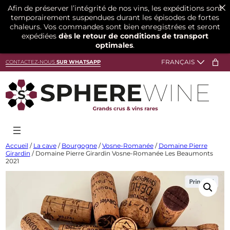
Afin de préserver l’intégrité de nos vins, les expéditions sont
temporairement suspendues durant les épisodes de fortes
chaleurs. Vos commandes sont bien enregistrées et seront
expédiées
dès le retour de conditions de transport
optimales
.
Aller
CONTACTEZ-NOUS
SUR WHATSAPP
au
contenu
Accueil
/
La cave
/
Bourgogne
/
Vosne-Romanée
/
Domaine Pierre
Girardin
/ Domaine Pierre Girardin Vosne-Romanée Les Beaumonts
2021