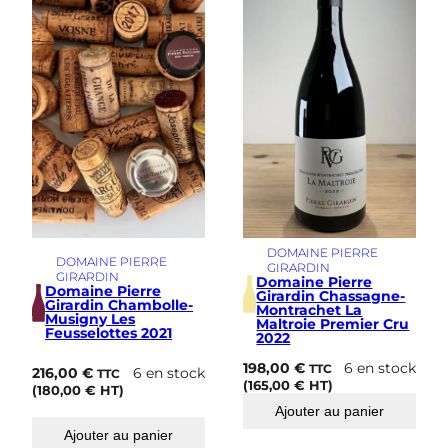
é
e
L
e
s
B
e
a
u
m
o
n
t
s
DOMAINE PIERRE
2
DOMAINE PIERRE
GIRARDIN
0
GIRARDIN
Domaine Pierre
2
Domaine Pierre
Girardin Chassagne-
Girardin Chambolle-
1
Montrachet La
Musigny Les
Maltroie Premier Cru
Feusselottes 2021
2022
198,00
€
6 en stock
TTC
216,00
€
6 en stock
TTC
(
165,00
€
HT)
(
180,00
€
HT)
Ajouter au panier
Ajouter au panier