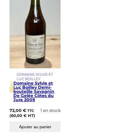
s
i
m
e
DOMAINE SYLVIE ET
LUC BOILLEY
Domaine Sylvie et
Luc Boilley Demi-
bouteille Savagnin
De Gelée Côtes du
Jura 2009
72,00
€
1 en stock
TTC
(
60,00
€
HT)
Ajouter au panier