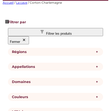
Accueil
/
La cave
/ Corton-Charlemagne
Filtrer par
Filtrer les produits
Fermer
Régions
+
R
Bourgogne
Appellations
+
é
g
i
A
Corton-Charlemagne
o
Domaines
+
p
n
p
e
D
Domaine Bouchard
Domaine Coche-Dury
l
Couleurs
+
o
Domaine Georges Roumier
l
m
a
a
t