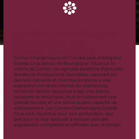
CORTON-CHARLEMAGNE
Bouteilles de vins
rares et d’exception
Corton-Charlemagne est l’un des plus prestigieux
Grands Crus blancs de Bourgogne. Situé sur la
colline de Corton, ce vignoble bénéficie d’altitudes
élevées et d’expositions favorables, reposant sur
des sols calcaires et marneux propices à une
expression minérale intense du chardonnay.
Ce terroir donne naissance à des vins blancs
puissants et structurés, tout en conservant une
grande tension et une remarquable capacité de
vieillissement. Les Corton-Charlemagne Grands
Crus sont reconnus pour leur profondeur, leur
précision et leur aptitude à évoluer vers des
expressions complexes et raffinées avec le temps.