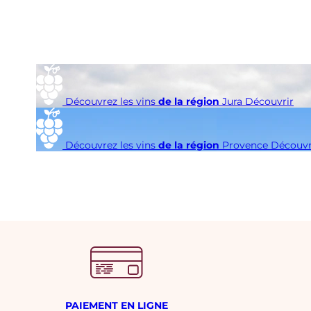
é
s
i
m
e
Découvrez les vins
de la région
Jura
Découvrir
Découvrez les vins
de la région
Provence
Découvr
PAIEMENT EN LIGNE