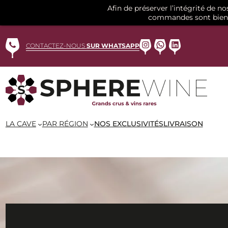
Afin de préserver l’intégrité de n
commandes sont bien 
Aller
au
Instagram
WhatsApp
LinkedIn
CONTACTEZ-NOUS
SUR WHATSAPP
contenu
LA CAVE
PAR RÉGION
NOS EXCLUSIVITÉS
LIVRAISON