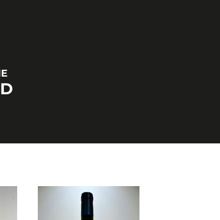
NE
RD