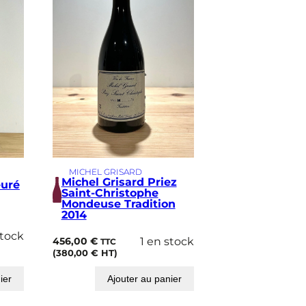
MICHEL GRISARD
Michel Grisard Priez
euré
Saint-Christophe
Mondeuse Tradition
2014
stock
456,00
€
1 en stock
TTC
(
380,00
€
HT)
ier
Ajouter au panier