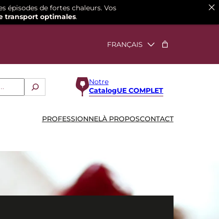
es épisodes de fortes chaleurs. Vos
e transport optimales
.
Notre
CatalogUE COMPLET
PROFESSIONNEL
À PROPOS
CONTACT