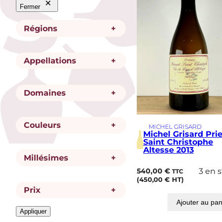
Fermer
Régions
+
Appellations
+
R
Autres régions
é
g
i
Domaines
+
A
Vin de Savoie
o
p
n
p
e
Couleurs
+
D
MICHEL GRISARD
Michel Grisard
l
Michel Grisard Pri
o
l
Saint Christophe
m
Altesse 2013
a
a
Millésimes
+
C
t
Rouge
Blanc
i
o
i
540,00
€
3 en 
TTC
n
u
o
(
450,00
€
HT)
e
l
n
Prix
+
M
2013
2014
e
i
Ajouter au pan
u
l
Appliquer
r
l