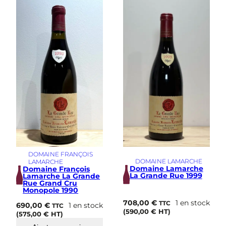
i
m
e
DOMAINE FRANÇOIS
DOMAINE LAMARCHE
LAMARCHE
Domaine Lamarche
Domaine François
La Grande Rue 1999
Lamarche La Grande
Rue Grand Cru
Monopole 1990
708,00
€
1 en stock
TTC
690,00
€
1 en stock
TTC
(
590,00
€
HT)
(
575,00
€
HT)