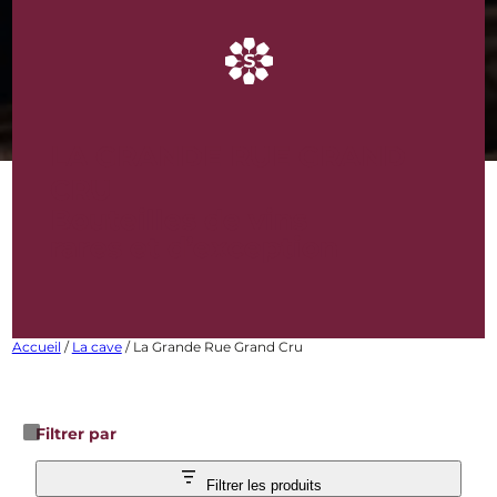
LA GRANDE RUE GRAND
CRU
Bouteilles de vins
rares et d’exception
Accueil
/
La cave
/ La Grande Rue Grand Cru
Filtrer par
Filtrer les produits