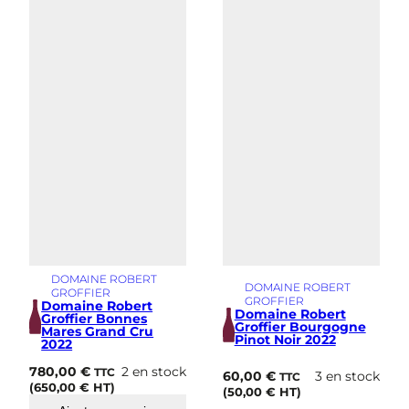
s
i
m
e
DOMAINE ROBERT
DOMAINE ROBERT
GROFFIER
GROFFIER
Domaine Robert
Domaine Robert
Groffier Bonnes
Groffier Bourgogne
Mares Grand Cru
Pinot Noir 2022
2022
780,00
€
2 en stock
TTC
60,00
€
3 en stock
TTC
(
650,00
€
HT)
(
50,00
€
HT)