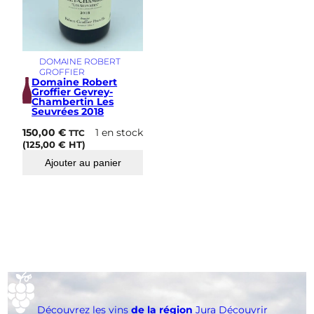
DOMAINE ROBERT
GROFFIER
Domaine Robert
Groffier Gevrey-
Chambertin Les
Seuvrées 2018
150,00
€
1 en stock
TTC
(
125,00
€
HT)
Ajouter au panier
Découvrez les vins
de la région
Jura
Découvrir