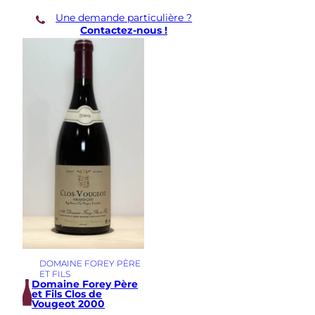
e
Une demande particulière ?
-
Contactez-nous !
R
o
m
a
n
é
e
L
e
s
G
a
u
d
i
c
h
o
t
DOMAINE FOREY PÈRE
s
ET FILS
Domaine Forey Père
2
et Fils Clos de
0
Vougeot 2000
1