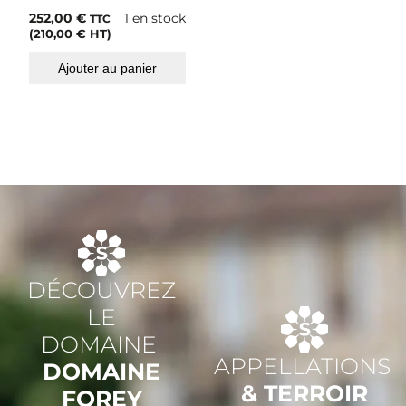
4
252,00
€
1 en stock
TTC
(
210,00
€
HT)
Ajouter au panier
DÉCOUVREZ
LE
DOMAINE
APPELLATIONS
DOMAINE
& TERROIR
FOREY