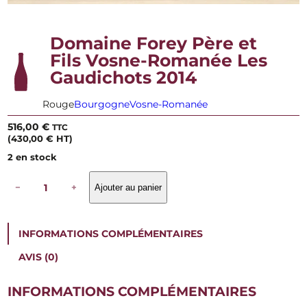
Domaine Forey Père et
Fils Vosne-Romanée Les
Gaudichots 2014
Rouge
Bourgogne
Vosne-Romanée
516,00
€
TTC
(
430,00
€
HT)
2 en stock
q
−
+
Ajouter au panier
u
a
n
t
INFORMATIONS COMPLÉMENTAIRES
i
t
AVIS (0)
é
d
e
INFORMATIONS COMPLÉMENTAIRES
D