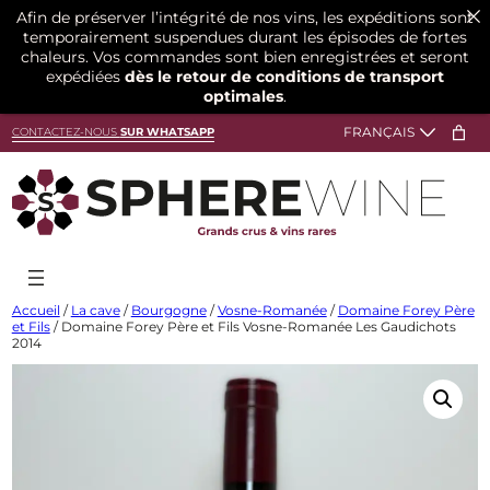
Afin de préserver l’intégrité de nos vins, les expéditions sont
temporairement suspendues durant les épisodes de fortes
chaleurs. Vos commandes sont bien enregistrées et seront
expédiées
dès le retour de conditions de transport
optimales
.
Aller
CONTACTEZ-NOUS
SUR WHATSAPP
au
contenu
Accueil
/
La cave
/
Bourgogne
/
Vosne-Romanée
/
Domaine Forey Père
et Fils
/ Domaine Forey Père et Fils Vosne-Romanée Les Gaudichots
2014