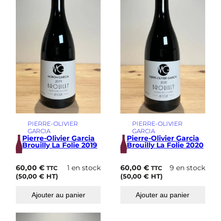
i
m
e
PIERRE-OLIVIER
PIERRE-OLIVIER
GARCIA
GARCIA
Pierre-Olivier Garcia
Pierre-Olivier Garcia
Brouilly La Folie 2019
Brouilly La Folie 2020
60,00
€
1 en stock
60,00
€
9 en stock
TTC
TTC
(
50,00
€
HT)
(
50,00
€
HT)
Ajouter au panier
Ajouter au panier