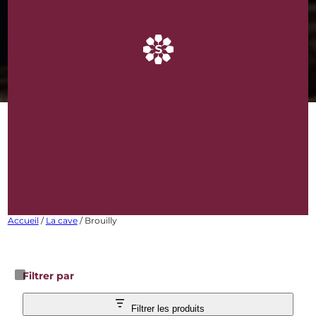
BROUILLY
Bouteilles de vins
rares et d’exception
Accueil
/
La cave
/ Brouilly
Filtrer par
Filtrer les produits