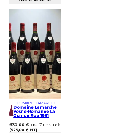
DOMAINE LAMARCHE
Domaine Lamarche
Vosne-Romanée La
Grande Rue 1991
630,00
€
7 en stock
TTC
(
525,00
€
HT)