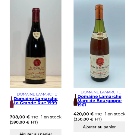
s
i
m
e
DOMAINE LAMARCHE
DOMAINE LAMARCHE
Domaine Lamarche
Domaine Lamarche
Marc de Bourgogne
La Grande Rue 1999
1961
420,00
€
1 en stock
TTC
708,00
€
1 en stock
TTC
(
350,00
€
HT)
(
590,00
€
HT)
Ajouter au panier
Ajouter au panier