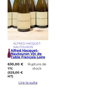
ALFRED HACQUET-
NAUTOURON
Alfred Hacquet-
Nautouron Vin de
Table Français Loire
630,00
€
Rupture de
stock
TTC
(
525,00
€
HT)
Lire la suite